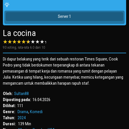
Server 1
La cocina
93
voting, rata-rata
6.0
dari 10
Di dapur belakang yang terik dari sebuah restoran Times Square, Cook
Pedro yang tidak berdokumen terperangkap di antara tekanan
pemasangan di tempat kerja dan romansa yang rumit dengan pelayan
Julia. Ketika uang hilang, kecurigaan menyebar, memicu ketegangan yang
mengancam untuk membalikkan harapan rapuh staf.
Oleh:
Sultan88
Diposting pada:
16.04.2026
Dilihat:
111
Genre:
Drama
,
Komedi
Tahun:
2024
Durasi:
139 Min