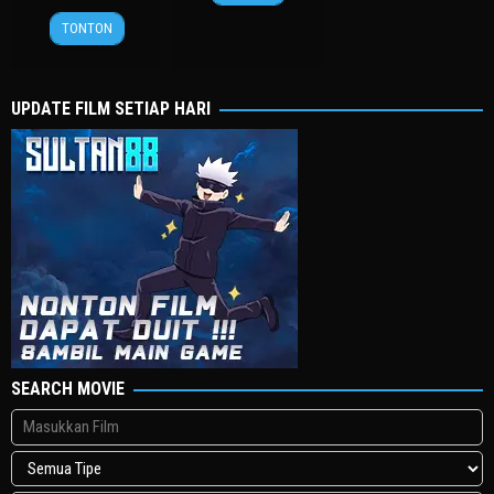
Mar
종
24
허
2013
찬
TONTON
Apr
명
2024
행
UPDATE FILM SETIAP HARI
SEARCH MOVIE