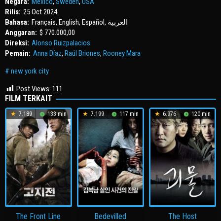
Negara:
Mexico
,
Sweden
,
USA
Rilis:
25 Oct 2024
Bahasa:
Français, English, Español, العربية
Anggaran:
$ 770.000,00
Direksi:
Alonso Ruizpalacios
Pemain:
Anna Díaz
,
Raúl Briones
,
Rooney Mara
new york city
Post Views:
111
FILM TERKAIT
7.189
133 min
7.199
117 min
6.976
120 min
The Front Line
Bedevilled
The Host