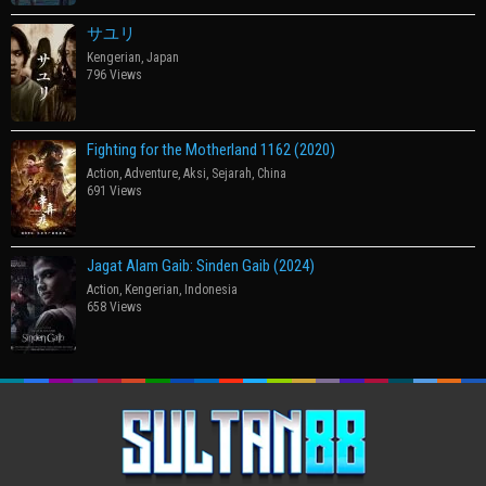
サユリ
Kengerian
,
Japan
796 Views
Fighting for the Motherland 1162 (2020)
Action
,
Adventure
,
Aksi
,
Sejarah
,
China
691 Views
Jagat Alam Gaib: Sinden Gaib (2024)
Action
,
Kengerian
,
Indonesia
658 Views