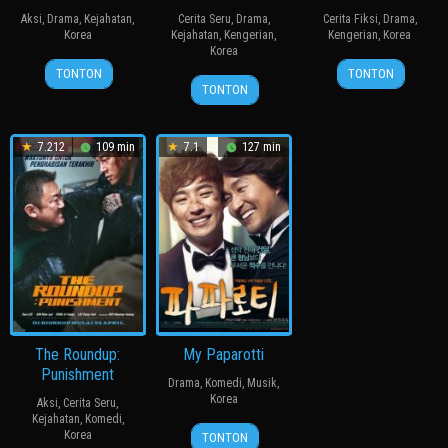
Aksi
,
Drama
,
Kejahatan
,
Cerita Seru
,
Drama
,
Cerita Fiksi
,
Drama
,
Korea
Kejahatan
,
Kengerian
,
Kengerian
,
Korea
Korea
20
장
27
봉
TONTON
TONTON
19
장
Jul
훈
Jul
준
TONTON
Aug
철
2011
2006
호
2010
수
7.212
109 min
7.1
127 min
The Roundup:
My Paparotti
Punishment
Drama
,
Komedi
,
Musik
,
Korea
Aksi
,
Cerita Seru
,
Kejahatan
,
Komedi
,
14
윤
Korea
TONTON