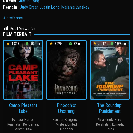
Direksi:
Justin Long
Pemain:
Judy Greer
,
Justin Long
,
Melanie Lynskey
professor
Post Views:
96
FILM TERKAIT
4.813
90 min
8.294
82 min
7.212
109 min
Camp Pleasant
Pinocchio:
The Roundup:
Lake
Unstrung
Punishment
Fantasi
,
Horror
,
Fantasi
,
Kengerian
,
Aksi
,
Cerita Seru
,
Kejahatan
,
Kengerian
,
Misteri
,
United
Kejahatan
,
Komedi
,
Misteri
,
USA
Kingdom
Korea