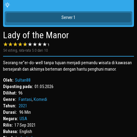
Server 1
Lady of the Manor
54
voting, rata-rata
5.0
dari 10
Seorang ne”er-do-well tanpa tujuan menjadi pemandu wisata di kawasan
bersejarah dan akhirnya berteman dengan hantu penghuni manor.
Oleh:
Sultan88
Diposting pada:
01.05.2026
Dilihat:
96
Genre:
Fantasi
,
Komedi
Tahun:
2021
Durasi:
96 Min
Negara:
USA
Rilis:
17 Sep 2021
Bahasa:
English