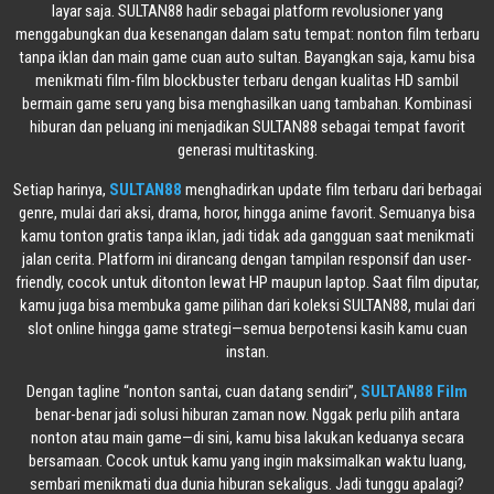
layar saja. SULTAN88 hadir sebagai platform revolusioner yang
menggabungkan dua kesenangan dalam satu tempat: nonton film terbaru
tanpa iklan dan main game cuan auto sultan. Bayangkan saja, kamu bisa
menikmati film-film blockbuster terbaru dengan kualitas HD sambil
bermain game seru yang bisa menghasilkan uang tambahan. Kombinasi
hiburan dan peluang ini menjadikan SULTAN88 sebagai tempat favorit
generasi multitasking.
Setiap harinya,
SULTAN88
menghadirkan update film terbaru dari berbagai
genre, mulai dari aksi, drama, horor, hingga anime favorit. Semuanya bisa
kamu tonton gratis tanpa iklan, jadi tidak ada gangguan saat menikmati
jalan cerita. Platform ini dirancang dengan tampilan responsif dan user-
friendly, cocok untuk ditonton lewat HP maupun laptop. Saat film diputar,
kamu juga bisa membuka game pilihan dari koleksi SULTAN88, mulai dari
slot online hingga game strategi—semua berpotensi kasih kamu cuan
instan.
Dengan tagline “nonton santai, cuan datang sendiri”,
SULTAN88 Film
benar-benar jadi solusi hiburan zaman now. Nggak perlu pilih antara
nonton atau main game—di sini, kamu bisa lakukan keduanya secara
bersamaan. Cocok untuk kamu yang ingin maksimalkan waktu luang,
sembari menikmati dua dunia hiburan sekaligus. Jadi tunggu apalagi?