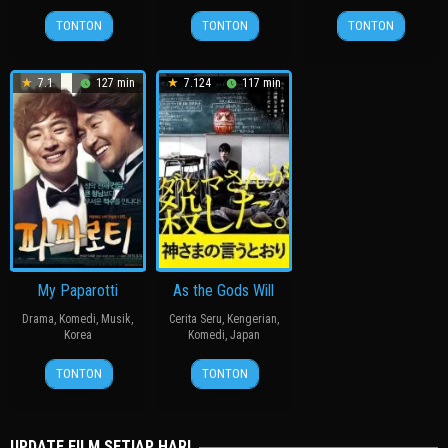
27
Thomas
22
Rhys
24
허
TONTON
TONTON
TONTON
Feb
Walton
Jul
Frake-
Apr
명
2024
2026
Waterfield
2024
행
7.1
127 min
7.124
117 min
My Paparotti
As the Gods Will
Drama
,
Komedi
,
Musik
,
Cerita Seru
,
Kengerian
,
Korea
Komedi
,
Japan
14
윤
15
三
TONTON
TONTON
Mar
종
Nov
池
2013
찬
2014
崇
史
UPDATE FILM SETIAP HARI