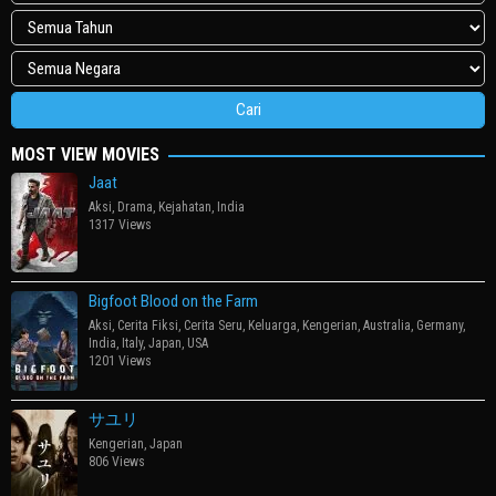
MOST VIEW MOVIES
Jaat
Aksi
,
Drama
,
Kejahatan
,
India
1317 Views
Bigfoot Blood on the Farm
Aksi
,
Cerita Fiksi
,
Cerita Seru
,
Keluarga
,
Kengerian
,
Australia
,
Germany
,
India
,
Italy
,
Japan
,
USA
1201 Views
サユリ
Kengerian
,
Japan
806 Views