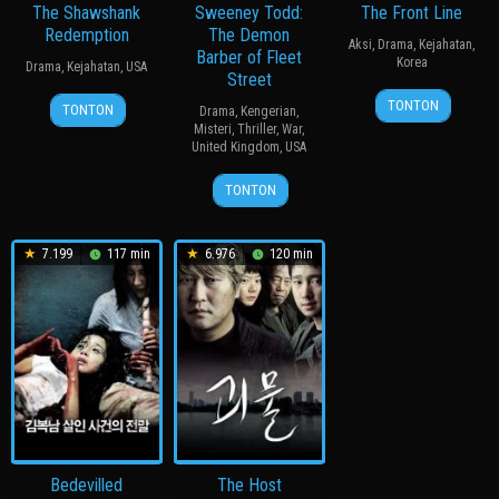
The Shawshank
Sweeney Todd:
The Front Line
Redemption
The Demon
Aksi
,
Drama
,
Kejahatan
,
Barber of Fleet
Korea
Drama
,
Kejahatan
,
USA
Street
20
장
23
John
TONTON
TONTON
Drama
,
Kengerian
,
Jul
훈
Sep
R.
Misteri
,
Thriller
,
War
,
2011
United Kingdom
,
USA
1994
Woodward
21
Tim
TONTON
Dec
Burton
2007
7.199
117 min
6.976
120 min
Bedevilled
The Host