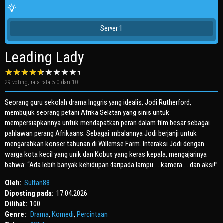
Server 1
Leading Lady
29
voting, rata-rata
5.0
dari 10
Seorang guru sekolah drama Inggris yang idealis, Jodi Rutherford,
membujuk seorang petani Afrika Selatan yang sinis untuk
mempersiapkannya untuk mendapatkan peran dalam film besar sebagai
pahlawan perang Afrikaans. Sebagai imbalannya Jodi berjanji untuk
mengarahkan konser tahunan di Willemse Farm. Interaksi Jodi dengan
warga kota kecil yang unik dan Kobus yang keras kepala, mengajarinya
bahwa: “Ada lebih banyak kehidupan daripada lampu … kamera … dan aksi!”
Oleh:
Sultan88
Diposting pada:
17.04.2026
Dilihat:
100
Genre:
Drama
,
Komedi
,
Percintaan