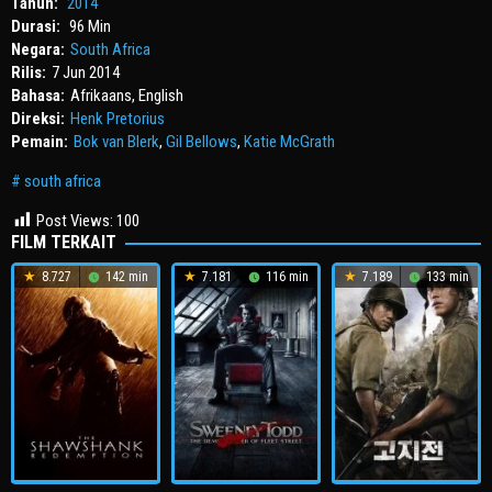
Tahun:
2014
Durasi:
96 Min
Negara:
South Africa
Rilis:
7 Jun 2014
Bahasa:
Afrikaans, English
Direksi:
Henk Pretorius
Pemain:
Bok van Blerk
,
Gil Bellows
,
Katie McGrath
south africa
Post Views:
100
FILM TERKAIT
8.727
142 min
7.181
116 min
7.189
133 min