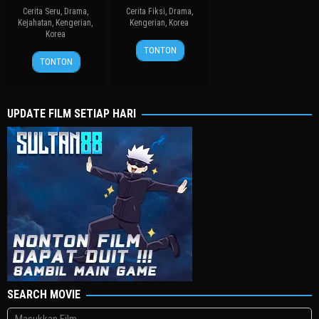
Cerita Seru
,
Drama
,
Cerita Fiksi
,
Drama
,
Kejahatan
,
Kengerian
,
Kengerian
,
Korea
Korea
27
봉
TONTON
19
장
Jul
준
TONTON
Aug
철
2006
호
2010
수
UPDATE FILM SETIAP HARI
SEARCH MOVIE