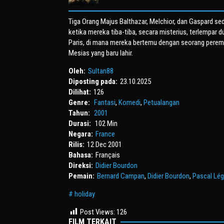
Tiga Orang Majus Balthazar, Melchior, dan Gaspard 
ketika mereka tiba-tiba, secara misterius, terlempar d
Paris, di mana mereka bertemu dengan seorang pere
Mesias yang baru lahir.
Oleh:
Sultan88
Diposting pada:
23.10.2025
Dilihat:
126
Genre:
Fantasi
,
Komedi
,
Petualangan
Tahun:
2001
Durasi:
102 Min
Negara:
France
Rilis:
12 Dec 2001
Bahasa:
Français
Direksi:
Didier Bourdon
Pemain:
Bernard Campan
,
Didier Bourdon
,
Pascal Lég
holiday
Post Views:
126
FILM TERKAIT