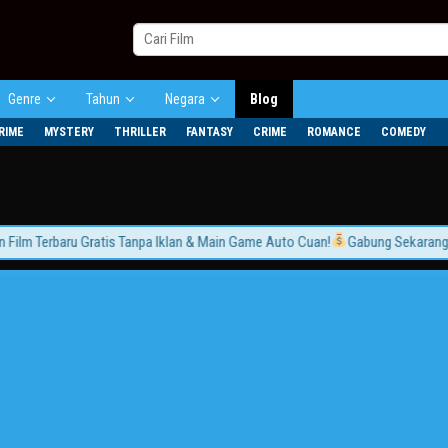
Genre
Tahun
Negara
Blog
RIME
MYSTERY
THRILLER
FANTASY
CRIME
ROMANCE
COMEDY
m Terbaru Gratis Tanpa Iklan & Main Game Auto Cuan!
Gabung Sekarang dan 