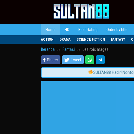
Loncat
ke
konten
Home
HD
Best Rating
Order by title
ACTION
DRAMA
SCIENCE FICTION
FANTASY
C
Beranda
Fantasi
Les rois mages
Sharer
Tweet
SULTAN88 Hadir! Nonton Fil