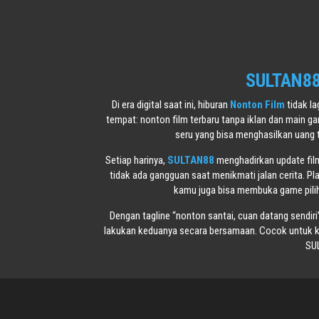
SULTAN88 
Di era digital saat ini, hiburan
Nonton Film
tidak l
tempat: nonton film terbaru tanpa iklan dan main g
seru yang bisa menghasilkan uang 
Setiap harinya,
SULTAN88
menghadirkan update film 
tidak ada gangguan saat menikmati jalan cerita. Pl
kamu juga bisa membuka game piliha
Dengan tagline “nonton santai, cuan datang sendiri
lakukan keduanya secara bersamaan. Cocok untuk ka
SUL