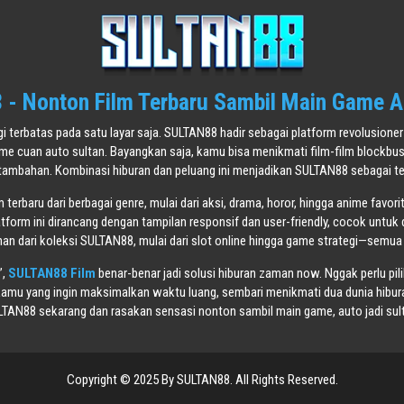
- Nonton Film Terbaru Sambil Main Game A
agi terbatas pada satu layar saja. SULTAN88 hadir sebagai platform revolusi
ame cuan auto sultan. Bayangkan saja, kamu bisa menikmati film-film blockbu
tambahan. Kombinasi hiburan dan peluang ini menjadikan SULTAN88 sebagai tem
terbaru dari berbagai genre, mulai dari aksi, drama, horor, hingga anime favori
atform ini dirancang dengan tampilan responsif dan user-friendly, cocok untuk 
n dari koleksi SULTAN88, mulai dari slot online hingga game strategi—semua
”,
SULTAN88 Film
benar-benar jadi solusi hiburan zaman now. Nggak perlu pil
mu yang ingin maksimalkan waktu luang, sembari menikmati dua dunia hiburan
TAN88 sekarang dan rasakan sensasi nonton sambil main game, auto jadi sul
Copyright © 2025 By SULTAN88. All Rights Reserved.