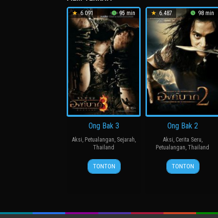
6.091
95 min
6.487
98 min
Ong Bak 3
Ong Bak 2
Aksi
,
Petualangan
,
Sejarah
,
Aksi
,
Cerita Seru
,
Thailand
Petualangan
,
Thailand
5
Tony
4
Tony
TONTON
TONTON
May
Jaa
Dec
Jaa
2010
2008