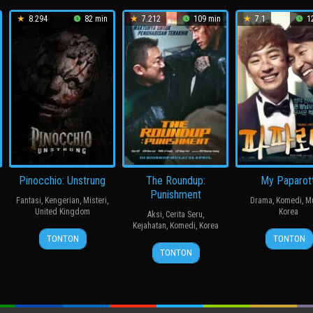
8.294
82 min
7.212
109 min
7.1
12
Pinocchio: Unstrung
The Roundup:
My Paparott
Punishment
Fantasi
,
Kengerian
,
Misteri
,
Drama
,
Komedi
,
M
United Kingdom
Korea
Aksi
,
Cerita Seru
,
Kejahatan
,
Komedi
,
Korea
22
Rhys
14
윤
TONTON
TONTON
24
허
Jul
Frake-
Mar
종
TONTON
Apr
명
2026
Waterfield
2013
찬
2024
행