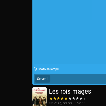
Matikan lampu
Server 1
Les rois mages
335
voting, rata-rata
5.0
dari 10