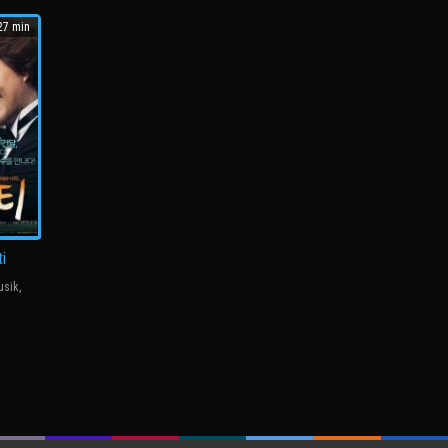
7 min
i
usik
,