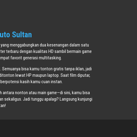
uto Sultan
oner yang menggabungkan dua kesenangan dalam satu
ster terbaru dengan kualitas HD sambil bermain game
pat favorit generasi multitasking.
t. Semuanya bisa kamu tonton gratis tanpa iklan, jadi
ditonton lewat HP maupun laptop. Saat film diputar,
 berpotensi kasih kamu cuan instan.
ih antara nonton atau main game—di sini, kamu bisa
 sekaligus. Jadi tunggu apalagi? Langsung kunjungi
tan!