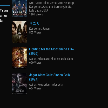
Aksi
,
Cerita Fiksi
,
Cerita Seru
,
Keluarga
,
Kengerian
,
Australia
,
Germany
,
India
,
 Yesus
Italy
,
Japan
,
USA
1201 Views
lanan
da
サユリ
Kengerian
,
Japan
805 Views
Fighting for the Motherland 1162
(2020)
Action
,
Adventure
,
Aksi
,
Sejarah
,
China
699 Views
Jagat Alam Gaib: Sinden Gaib
(2024)
Action
,
Kengerian
,
Indonesia
664 Views