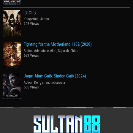
サユリ
Kengerian
,
Japan
798 Views
Fighting for the Motherland 1162 (2020)
Action
,
Adventure
,
Aksi
,
Sejarah
,
China
693 Views
Jagat Alam Gaib: Sinden Gaib (2024)
Action
,
Kengerian
,
Indonesia
658 Views