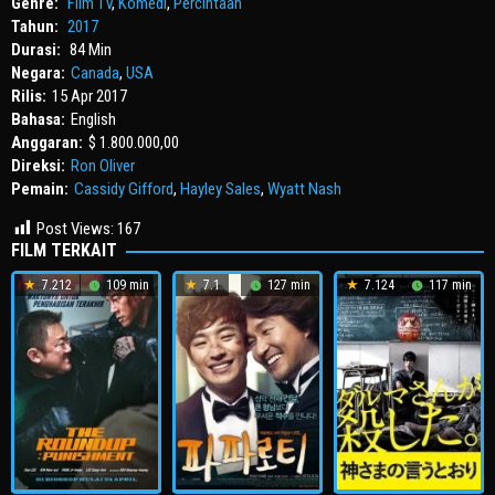
Genre:
Film TV
,
Komedi
,
Percintaan
Tahun:
2017
Durasi:
84 Min
Negara:
Canada
,
USA
Rilis:
15 Apr 2017
Bahasa:
English
Anggaran:
$ 1.800.000,00
Direksi:
Ron Oliver
Pemain:
Cassidy Gifford
,
Hayley Sales
,
Wyatt Nash
Post Views:
167
FILM TERKAIT
7.212
109 min
7.1
127 min
7.124
117 min