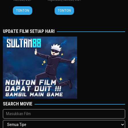
18
Michael
7
Michael
TONTON
TONTON
Jul
Bay
Apr
Bay
2003
1995
UPDATE FILM SETIAP HARI
SEARCH MOVIE