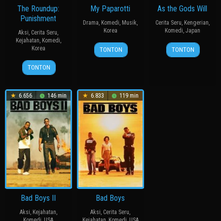
The Roundup:
My Paparotti
As the Gods Will
Punishment
Drama
,
Komedi
,
Musik
,
Cerita Seru
,
Kengerian
,
Korea
Komedi
,
Japan
Aksi
,
Cerita Seru
,
Kejahatan
,
Komedi
,
14
윤
15
三
Korea
TONTON
TONTON
Mar
종
Nov
池
24
허
2013
찬
2014
崇
TONTON
Apr
명
史
2024
행
6.656
146 min
6.833
119 min
Bad Boys II
Bad Boys
Aksi
,
Kejahatan
,
Aksi
,
Cerita Seru
,
Komedi
,
USA
Kejahatan
,
Komedi
,
USA