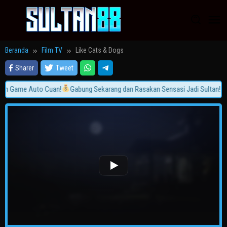
Loncat
ke
konten
Beranda
Film TV
Like Cats & Dogs
Sharer
Tweet
in Game Auto Cuan!
Gabung Sekarang dan Rasakan Sensasi Jadi Sultan!