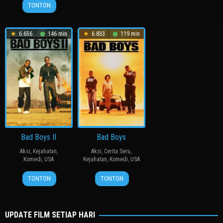
24
허
2013
찬
2014
崇
TONTON
Apr
명
史
2024
행
6.656
146 min
6.833
119 min
Bad Boys II
Bad Boys
Aksi
,
Kejahatan
,
Aksi
,
Cerita Seru
,
Komedi
,
USA
Kejahatan
,
Komedi
,
USA
18
Michael
7
Michael
TONTON
TONTON
Jul
Bay
Apr
Bay
2003
1995
UPDATE FILM SETIAP HARI