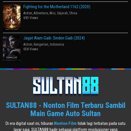
Fighting for the Motherland 1162 (2020)
Action
,
Adventure
,
Aksi
,
Sejarah
,
China
693 Views
Jagat Alam Gaib: Sinden Gaib (2024)
Action
,
Kengerian
,
Indonesia
658 Views
SULTAN88 - Nonton Film Terbaru Sambil
Main Game Auto Sultan
Di era digital saat ini, hiburan
Nonton Film
tidak lagi terbatas pada satu
layar saja. SULTAN88 hadir sebagai platform revolusioner yang