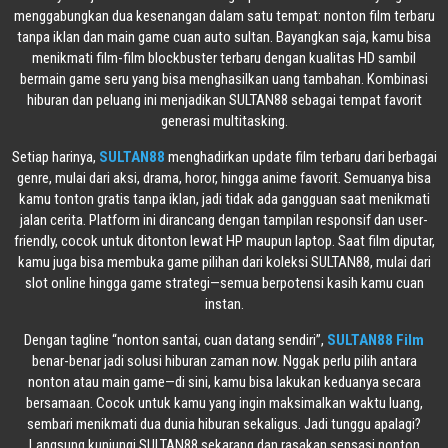
menggabungkan dua kesenangan dalam satu tempat: nonton film terbaru
tanpa iklan dan main game cuan auto sultan. Bayangkan saja, kamu bisa
menikmati film-film blockbuster terbaru dengan kualitas HD sambil
bermain game seru yang bisa menghasilkan uang tambahan. Kombinasi
hiburan dan peluang ini menjadikan SULTAN88 sebagai tempat favorit
generasi multitasking.
Setiap harinya,
SULTAN88
menghadirkan update film terbaru dari berbagai
genre, mulai dari aksi, drama, horor, hingga anime favorit. Semuanya bisa
kamu tonton gratis tanpa iklan, jadi tidak ada gangguan saat menikmati
jalan cerita. Platform ini dirancang dengan tampilan responsif dan user-
friendly, cocok untuk ditonton lewat HP maupun laptop. Saat film diputar,
kamu juga bisa membuka game pilihan dari koleksi SULTAN88, mulai dari
slot online hingga game strategi—semua berpotensi kasih kamu cuan
instan.
Dengan tagline “nonton santai, cuan datang sendiri”,
SULTAN88 Film
benar-benar jadi solusi hiburan zaman now. Nggak perlu pilih antara
nonton atau main game—di sini, kamu bisa lakukan keduanya secara
bersamaan. Cocok untuk kamu yang ingin maksimalkan waktu luang,
sembari menikmati dua dunia hiburan sekaligus. Jadi tunggu apalagi?
Langsung kunjungi SULTAN88 sekarang dan rasakan sensasi nonton