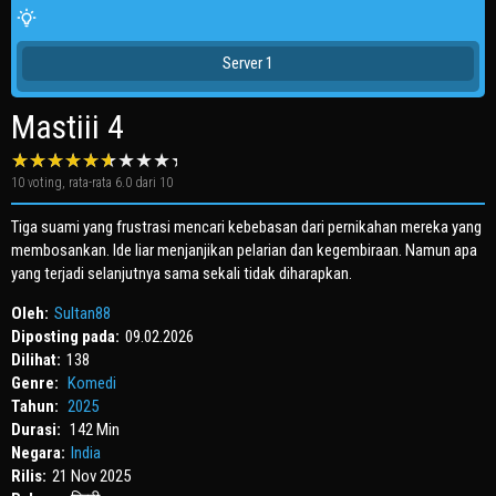
Server 1
Mastiii 4
10
voting, rata-rata
6.0
dari 10
Tiga suami yang frustrasi mencari kebebasan dari pernikahan mereka yang
membosankan. Ide liar menjanjikan pelarian dan kegembiraan. Namun apa
yang terjadi selanjutnya sama sekali tidak diharapkan.
Oleh:
Sultan88
Diposting pada:
09.02.2026
Dilihat:
138
Genre:
Komedi
Tahun:
2025
Durasi:
142 Min
Negara:
India
Rilis:
21 Nov 2025