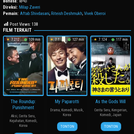
Bahasa:
हिन्दी
Direksi:
Milap Zaveri
Pemain:
Aftab Shivdasani
,
Riteish Deshmukh
,
Vivek Oberoi
Post Views:
138
FILM TERKAIT
7.212
109 min
7.1
127 min
7.124
117 min
The Roundup:
My Paparotti
As the Gods Will
Punishment
Drama
,
Komedi
,
Musik
,
Cerita Seru
,
Kengerian
,
Korea
Komedi
,
Japan
Aksi
,
Cerita Seru
,
Kejahatan
,
Komedi
,
14
윤
15
三
Korea
TONTON
TONTON
Mar
종
Nov
池