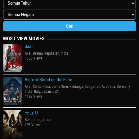
MOST VIEW MOVIES
Jaat
Aksi
,
Drama
,
Kejahatan
,
India
1306 Views
Bigfoot Blood on the Farm
Aksi
,
Cerita Fiksi
,
Cerita Seru
,
Keluarga
,
Kengerian
,
Australia
,
Germany
,
India
,
Italy
,
Japan
,
USA
1195 Views
サユリ
Kengerian
,
Japan
797 Views