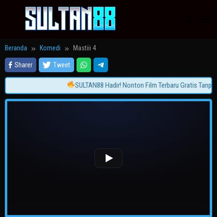
Loncat
ke
konten
Beranda
Komedi
Mastiii 4
Sharer
Tweet
SULTAN88 Hadir! Nonton Film Terbaru Gratis Tanpa I