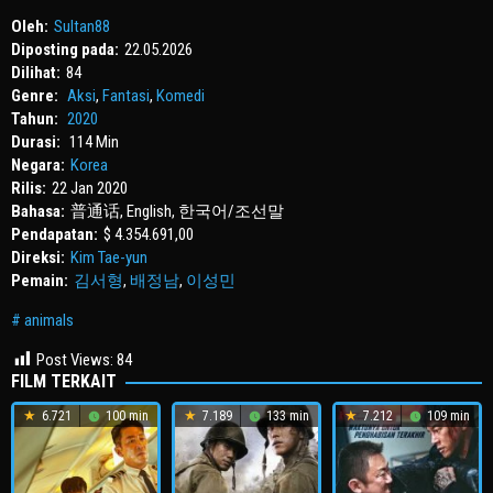
Oleh:
Sultan88
Diposting pada:
22.05.2026
Dilihat:
84
Genre:
Aksi
,
Fantasi
,
Komedi
Tahun:
2020
Durasi:
114 Min
Negara:
Korea
Rilis:
22 Jan 2020
Bahasa:
普通话, English, 한국어/조선말
Pendapatan:
$ 4.354.691,00
Direksi:
Kim Tae-yun
Pemain:
김서형
,
배정남
,
이성민
animals
Post Views:
84
FILM TERKAIT
6.721
100 min
7.189
133 min
7.212
109 min