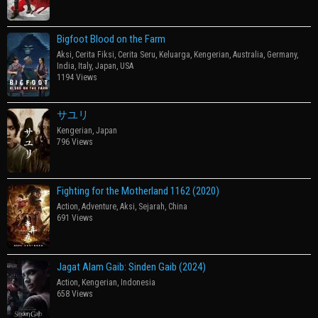
Bigfoot Blood on the Farm
Aksi
,
Cerita Fiksi
,
Cerita Seru
,
Keluarga
,
Kengerian
,
Australia
,
Germany
,
India
,
Italy
,
Japan
,
USA
1194 Views
サユリ
Kengerian
,
Japan
796 Views
Fighting for the Motherland 1162 (2020)
Action
,
Adventure
,
Aksi
,
Sejarah
,
China
691 Views
Jagat Alam Gaib: Sinden Gaib (2024)
Action
,
Kengerian
,
Indonesia
658 Views