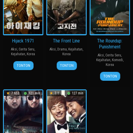
Hijack 1971
The Front Line
The Roundup:
Punishment
Aksi
,
Cerita Seru
,
Aksi
,
Drama
,
Kejahatan
,
Kejahatan
,
Korea
Korea
Aksi
,
Cerita Seru
,
Kejahatan
,
Komedi
,
21
Kim
20
장
Korea
TONTON
TONTON
Jun
Sung-
Jul
훈
24
허
2024
han
2011
TONTON
Apr
명
2024
행
7.653
121 min
7.1
127 min