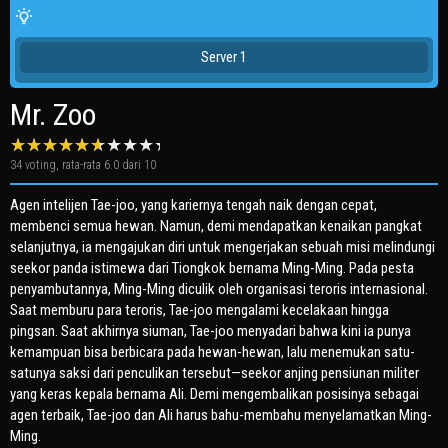
Server 1
Mr. Zoo
34
voting, rata-rata
6.0
dari 10
Agen intelijen Tae-joo, yang kariernya tengah naik dengan cepat,
membenci semua hewan. Namun, demi mendapatkan kenaikan pangkat
selanjutnya, ia mengajukan diri untuk mengerjakan sebuah misi melindungi
seekor panda istimewa dari Tiongkok bernama Ming-Ming. Pada pesta
penyambutannya, Ming-Ming diculik oleh organisasi teroris internasional.
Saat memburu para teroris, Tae-joo mengalami kecelakaan hingga
pingsan. Saat akhirnya siuman, Tae-joo menyadari bahwa kini ia punya
kemampuan bisa berbicara pada hewan-hewan, lalu menemukan satu-
satunya saksi dari penculikan tersebut—seekor anjing pensiunan militer
yang keras kepala bernama Ali. Demi mengembalikan posisinya sebagai
agen terbaik, Tae-joo dan Ali harus bahu-membahu menyelamatkan Ming-
Ming.