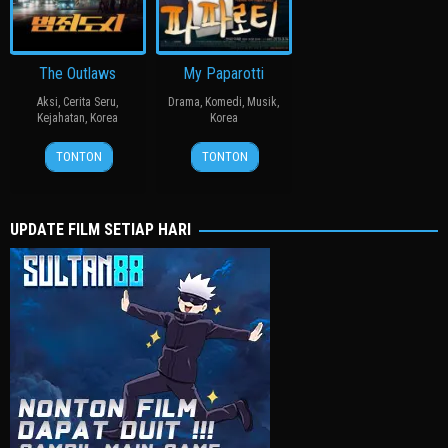
The Outlaws
My Paparotti
Aksi
,
Cerita Seru
,
Drama
,
Komedi
,
Musik
,
Kejahatan
,
Korea
Korea
3
강
14
윤
TONTON
TONTON
Oct
윤
Mar
종
2017
성
2013
찬
UPDATE FILM SETIAP HARI