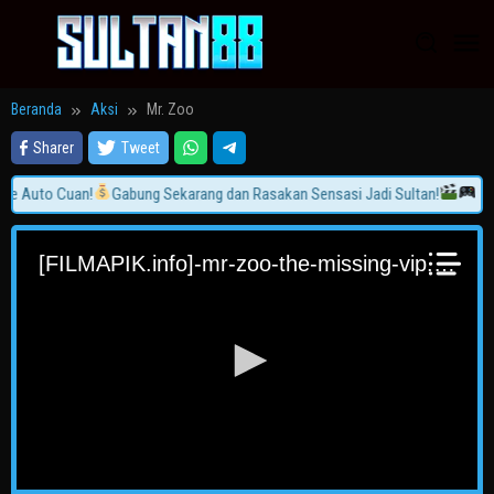
Loncat
ke
konten
Beranda
Aksi
Mr. Zoo
Sharer
Tweet
e Auto Cuan!
Gabung Sekarang dan Rasakan Sensasi Jadi Sultan!