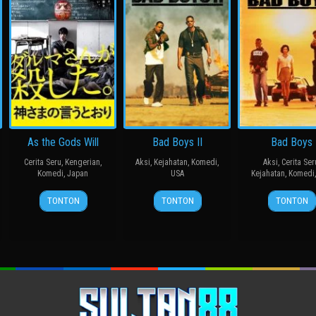
As the Gods Will
Bad Boys II
Bad Boys
Cerita Seru
,
Kengerian
,
Aksi
,
Kejahatan
,
Komedi
,
Aksi
,
Cerita Ser
Komedi
,
Japan
USA
Kejahatan
,
Komedi
15
三
18
Michael
7
Micha
TONTON
TONTON
TONTON
Nov
池
Jul
Bay
Apr
Bay
2014
崇
2003
1995
史