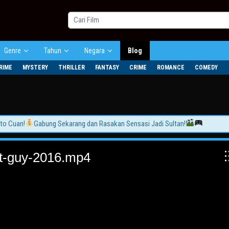
Genre
Tahun
Negara
Blog
RIME
MYSTERY
THRILLER
FANTASY
CRIME
ROMANCE
COMEDY
Cuan!
Gabung Sekarang dan Rasakan Sensasi Jadi Sultan!