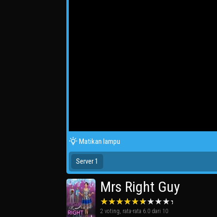
Matikan lampu
Server 1
Mrs Right Guy
2
voting, rata-rata
6.0
dari 10