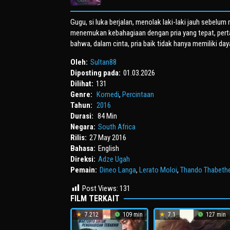
Gugu, si luka berjalan, menolak laki-laki jauh sebelu
menemukan kebahagiaan dengan pria yang tepat, perta
bahwa, dalam cinta, pria baik tidak hanya memiliki day
Oleh:
Sultan88
Diposting pada:
01.03.2026
Dilihat:
131
Genre:
Komedi
,
Percintaan
Tahun:
2016
Durasi:
84 Min
Negara:
South Africa
Rilis:
27 May 2016
Bahasa:
English
Direksi:
Adze Ugah
Pemain:
Dineo Langa
,
Lerato Moloi
,
Thando Thabeth
Post Views:
131
FILM TERKAIT
7.212
109 min
7.1
127 min