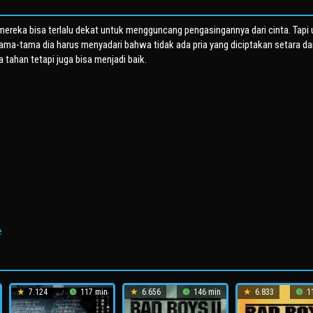
m mereka bisa terlalu dekat untuk mengguncang pengasingannya dari cinta. Tapi
ma-tama dia harus menyadari bahwa tidak ada pria yang diciptakan setara da
a tahan tetapi juga bisa menjadi baik.
e
7.124
117 min
6.656
146 min
6.833
11