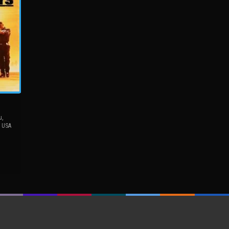
u
,
,
USA
el