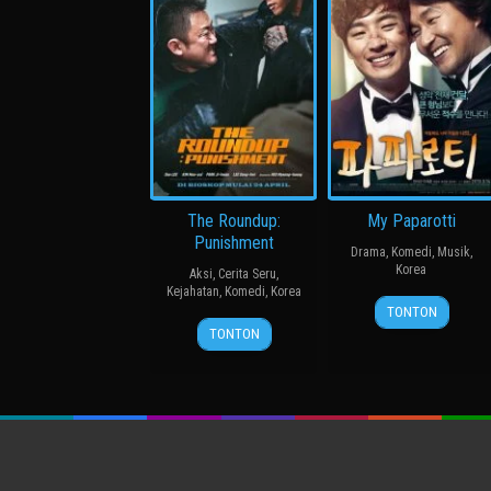
The Roundup:
My Paparotti
Punishment
Drama
,
Komedi
,
Musik
,
Korea
Aksi
,
Cerita Seru
,
Kejahatan
,
Komedi
,
Korea
14
윤
TONTON
24
허
Mar
종
TONTON
Apr
명
2013
찬
2024
행