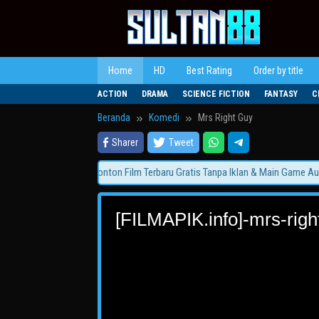
Loncat
ke
konten
Home
HD
Best Rating
Order by title
ACTION
DRAMA
SCIENCE FICTION
FANTASY
C
Beranda
Komedi
Mrs Right Guy
Sharer
Tweet
SULTAN88 Hadir! Nonton Film Terbaru Gratis Tanpa Iklan & Main Game Auto 