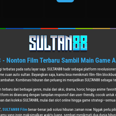
Aug
철
2011
2006
호
2010
수
- Nonton Film Terbaru Sambil Main Game A
agi terbatas pada satu layar saja. SULTAN88 hadir sebagai platform revolusi
ame cuan auto sultan. Bayangkan saja, kamu bisa menikmati film-film blockbu
tambahan. Kombinasi hiburan dan peluang ini menjadikan SULTAN88 sebagai tem
terbaru dari berbagai genre, mulai dari aksi, drama, horor, hingga anime favori
atform ini dirancang dengan tampilan responsif dan user-friendly, cocok untuk 
n dari koleksi SULTAN88, mulai dari slot online hingga game strategi—semua
”,
SULTAN88 Film
benar-benar jadi solusi hiburan zaman now. Nggak perlu pil
mu yang ingin maksimalkan waktu luang, sembari menikmati dua dunia hiburan