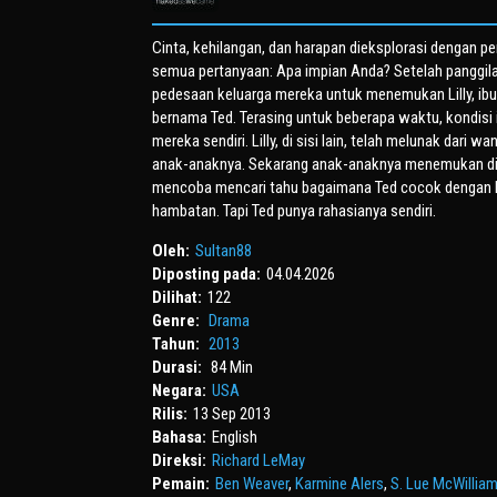
Cinta, kehilangan, dan harapan dieksplorasi dengan p
semua pertanyaan: Apa impian Anda? Setelah panggilan 
pedesaan keluarga mereka untuk menemukan Lilly, ib
bernama Ted. Terasing untuk beberapa waktu, kondisi 
mereka sendiri. Lilly, di sisi lain, telah melunak da
anak-anaknya. Sekarang anak-anaknya menemukan dir
mencoba mencari tahu bagaimana Ted cocok dengan k
hambatan. Tapi Ted punya rahasianya sendiri.
Oleh:
Sultan88
Diposting pada:
04.04.2026
Dilihat:
122
Genre:
Drama
Tahun:
2013
Durasi:
84 Min
Negara:
USA
Rilis:
13 Sep 2013
Bahasa:
English
Direksi:
Richard LeMay
Pemain:
Ben Weaver
,
Karmine Alers
,
S. Lue McWillia