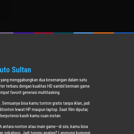
uto Sultan
oner yang menggabungkan dua kesenangan dalam satu
ster terbaru dengan kualitas HD sambil bermain game
pat favorit generasi multitasking.
t. Semuanya bisa kamu tonton gratis tanpa iklan, jadi
ditonton lewat HP maupun laptop. Saat film diputar,
 berpotensi kasih kamu cuan instan.
ih antara nonton atau main game—di sini, kamu bisa
 sekaligus. Jadi tunggu apalagi? Langsung kunjungi