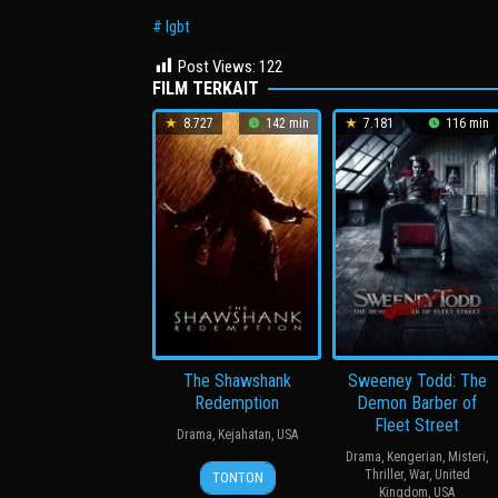
lgbt
Post Views:
122
FILM TERKAIT
8.727
142 min
7.181
116 min
The Shawshank
Sweeney Todd: The
Redemption
Demon Barber of
Fleet Street
Drama
,
Kejahatan
,
USA
Drama
,
Kengerian
,
Misteri
,
23
John
Thriller
,
War
,
United
TONTON
Sep
R.
Kingdom
,
USA