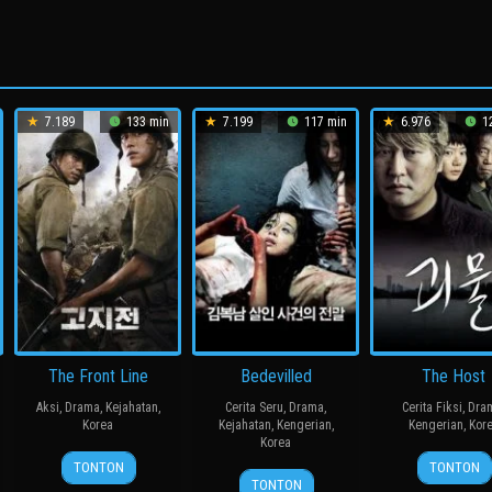
7.189
133 min
7.199
117 min
6.976
12
The Front Line
Bedevilled
The Host
Aksi
,
Drama
,
Kejahatan
,
Cerita Seru
,
Drama
,
Cerita Fiksi
,
Dra
Korea
Kejahatan
,
Kengerian
,
Kengerian
,
Kor
Korea
20
장
27
봉
TONTON
TONTON
19
장
Jul
훈
Jul
준
TONTON