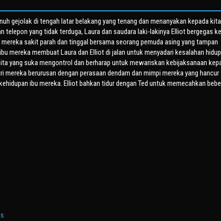
enuh gejolak di tengah latar belakang yang tenang dan menanyakan kepada kita
telepon yang tidak terduga, Laura dan saudara laki-lakinya Elliot bergegas k
u mereka sakit parah dan tinggal bersama seorang pemuda asing yang tampan
ibu mereka membuat Laura dan Elliot di jalan untuk menyadari kesalahan hidup
ri wanita yang suka mengontrol dan berharap untuk mewariskan kebijaksanaan kep
i mereka berurusan dengan perasaan dendam dan mimpi mereka yang hancur 
ehidupan ibu mereka. Elliot bahkan tidur dengan Ted untuk memecahkan beb
ms