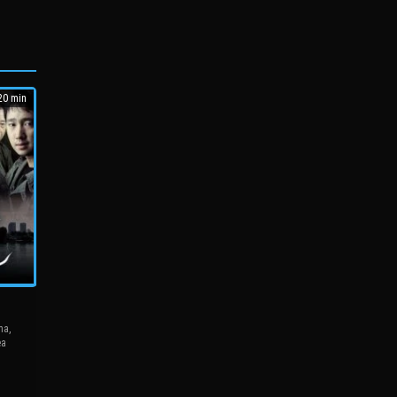
0 min
ma
,
ea