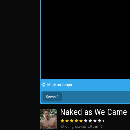
Matikan lampu
Server 1
Naked as We Came
50
voting, rata-rata
5.0
dari 10