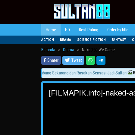
Loncat
ke
konten
Home
HD
Best Rating
Order by title
ACTION
DRAMA
SCIENCE FICTION
FANTASY
C
Beranda
Drama
Naked as We Came
Sharer
Tweet
Game Auto Cuan!
Gabung Sekarang dan Rasakan Sensasi Jadi Sultan!