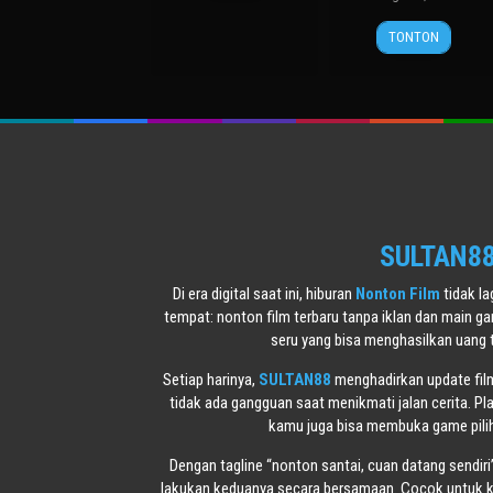
1994
Woodward
21
Tim
TONTON
Dec
Burton
2007
SULTAN88 
Di era digital saat ini, hiburan
Nonton Film
tidak l
tempat: nonton film terbaru tanpa iklan dan main g
seru yang bisa menghasilkan uang 
Setiap harinya,
SULTAN88
menghadirkan update film 
tidak ada gangguan saat menikmati jalan cerita. Pl
kamu juga bisa membuka game piliha
Dengan tagline “nonton santai, cuan datang sendiri
lakukan keduanya secara bersamaan. Cocok untuk ka