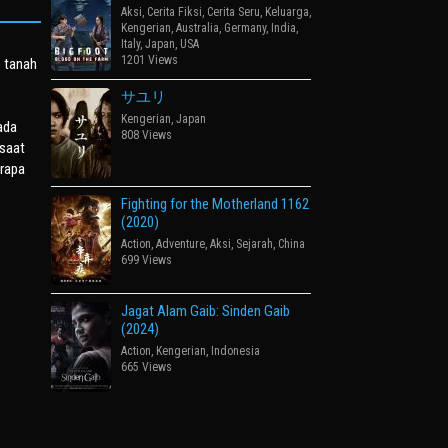
Aksi
,
Cerita Fiksi
,
Cerita Seru
,
Keluarga
,
Kengerian
,
Australia
,
Germany
,
India
,
Italy
,
Japan
,
USA
1201 Views
e tanah
サユリ
Kengerian
,
Japan
ada
808 Views
saat
erapa
Fighting for the Motherland 1162
(2020)
Action
,
Adventure
,
Aksi
,
Sejarah
,
China
699 Views
Jagat Alam Gaib: Sinden Gaib
(2024)
Action
,
Kengerian
,
Indonesia
665 Views