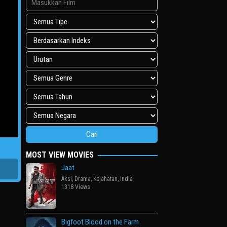
MOST VIEW MOVIES
Jaat
Aksi
,
Drama
,
Kejahatan
,
India
1318 Views
Bigfoot Blood on the Farm