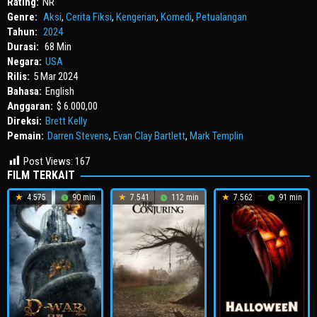
Rating:
NR
Genre:
Aksi
,
Cerita Fiksi
,
Kengerian
,
Komedi
,
Petualangan
Tahun:
2024
Durasi:
68 Min
Negara:
USA
Rilis:
5 Mar 2024
Bahasa:
English
Anggaran:
$ 6.000,00
Direksi:
Brett Kelly
Pemain:
Darren Stevens
,
Evan Clay Bartlett
,
Mark Templin
Post Views:
167
FILM TERKAIT
4.575
90 min
7.541
112 min
7.562
91 min