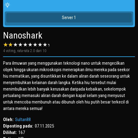
Server 1
Nanoshark
4
voting, rata-rata
2.0
dari 10
Para ilmuwan yang menggunakan teknologi nano untuk mengecilkan
objek hingga ukuran mikroskopis menerapkan ilmu mereka pada seekor
hiu mematikan, yang disuntikkan ke dalam aliran darah seseorang untuk
menyembuhkan kelainan darah langka. Ketika hiu tersebut mulai
menimbulkan lebih banyak kerusakan daripada kebaikan, sekelompok
petualang memasuki aliran darah dengan kapal selam yang menyusut
untuk mencoba membunuh atau dibunuh oleh hiu putih besar terkecil di
antara mereka semua!
Oleh:
Sultan88
Diposting pada:
07.11.2025
Dilihat:
167