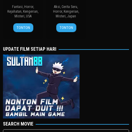
Fantasi
,
Horror
,
Aksi
,
Cerita Seru
,
Kejahatan
,
Kengerian
,
Horror
,
Kengerian
,
Misteri
,
USA
Misteri
,
Japan
27
Thomas
20
永
TONTON
TONTON
Feb
Walton
Feb
江
2024
2026
二
朗
UPDATE FILM SETIAP HARI
SEARCH MOVIE