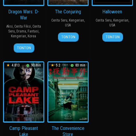
Dragon Wars: D-
The Conjuring
Halloween
War
Cerita Seru
,
Kengerian
,
Cerita Seru
,
Kengerian
,
USA
USA
Aksi
,
Cerita Fiksi
,
Cerita
Seru
,
Drama
,
Fantasi
,
18
Jeff
24
John
Kengerian
,
Korea
TONTON
TONTON
Jul
Bilger
Oct
Carpenter
1
심
2013
1978
TONTON
Aug
형
2007
래
4.813
90 min
5.2
83 min
Camp Pleasant
The Convenience
Lake
Store