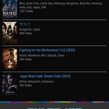
Aksi
,
Cerita Fiksi
,
Cerita Seru
,
Keluarga
,
Kengerian
,
Australia
,
Germany
,
India
,
Italy
,
Japan
,
USA
1201 Views
サユリ
Kengerian
,
Japan
808 Views
Fighting for the Motherland 1162 (2020)
Action
,
Adventure
,
Aksi
,
Sejarah
,
China
699 Views
Jagat Alam Gaib: Sinden Gaib (2024)
Action
,
Kengerian
,
Indonesia
665 Views