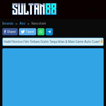
Loncat
ke
konten
Beranda
Aksi
Nanoshark
Sharer
Tweet
Hadir! Nonton Film Terbaru Gratis Tanpa Iklan & Main Game Auto Cuan!
Gab