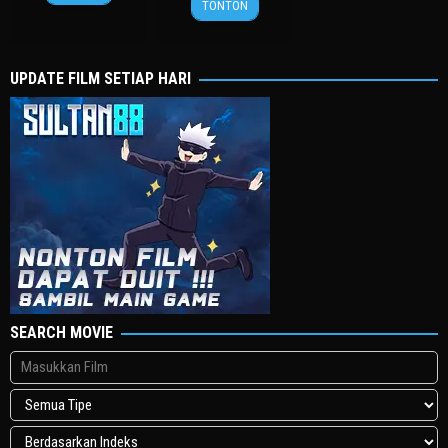
25
Takashi
Mar
종
TONTON
Apr
Yamazaki
2013
찬
2015
UPDATE FILM SETIAP HARI
SEARCH MOVIE