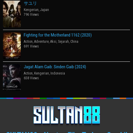
サユリ
Kengerian
,
Japan
796 Views
Fighting for the Motherland 1162 (2020)
Action
,
Adventure
,
Aksi
,
Sejarah
,
China
691 Views
Jagat Alam Gaib: Sinden Gaib (2024)
Action
,
Kengerian
,
Indonesia
658 Views