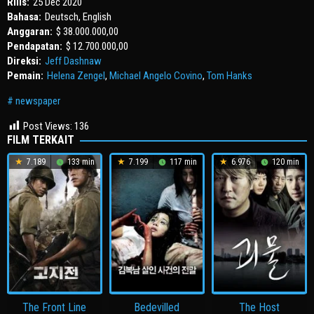
Rilis:
25 Dec 2020
Bahasa:
Deutsch, English
Anggaran:
$ 38.000.000,00
Pendapatan:
$ 12.700.000,00
Direksi:
Jeff Dashnaw
Pemain:
Helena Zengel
,
Michael Angelo Covino
,
Tom Hanks
newspaper
Post Views:
136
FILM TERKAIT
7.189
133 min
7.199
117 min
6.976
120 min
The Front Line
Bedevilled
The Host