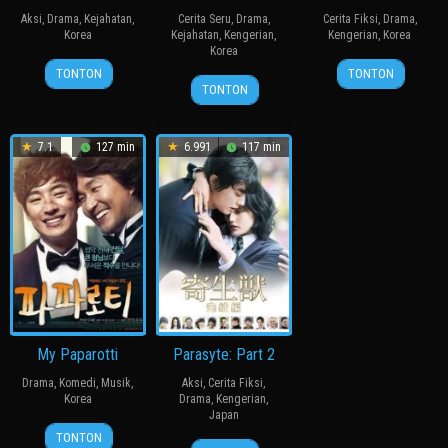
Aksi
,
Drama
,
Kejahatan
,
Cerita Seru
,
Drama
,
Cerita Fiksi
,
Drama
,
Korea
Kejahatan
,
Kengerian
,
Kengerian
,
Korea
Korea
20
장
27
봉
TONTON
TONTON
19
장
Jul
훈
Jul
준
TONTON
Aug
철
2011
2006
호
2010
수
7.1
127 min
6.991
117 min
My Paparotti
Parasyte: Part 2
Drama
,
Komedi
,
Musik
,
Aksi
,
Cerita Fiksi
,
Korea
Drama
,
Kengerian
,
Japan
14
윤
TONTON