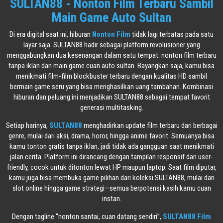
SULTAN88 - Nonton Film Terbaru Sambil
Main Game Auto Sultan
Di era digital saat ini, hiburan
Nonton Film
tidak lagi terbatas pada satu
layar saja. SULTAN88 hadir sebagai platform revolusioner yang
menggabungkan dua kesenangan dalam satu tempat: nonton film terbaru
tanpa iklan dan main game cuan auto sultan. Bayangkan saja, kamu bisa
menikmati film-film blockbuster terbaru dengan kualitas HD sambil
bermain game seru yang bisa menghasilkan uang tambahan. Kombinasi
hiburan dan peluang ini menjadikan SULTAN88 sebagai tempat favorit
generasi multitasking.
Setiap harinya,
SULTAN88
menghadirkan update film terbaru dari berbagai
genre, mulai dari aksi, drama, horor, hingga anime favorit. Semuanya bisa
kamu tonton gratis tanpa iklan, jadi tidak ada gangguan saat menikmati
jalan cerita. Platform ini dirancang dengan tampilan responsif dan user-
friendly, cocok untuk ditonton lewat HP maupun laptop. Saat film diputar,
kamu juga bisa membuka game pilihan dari koleksi SULTAN88, mulai dari
slot online hingga game strategi—semua berpotensi kasih kamu cuan
instan.
Dengan tagline “nonton santai, cuan datang sendiri”,
SULTAN88 Film