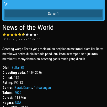
Server 1
News of the World
1919
voting, rata-rata
6.0
dari 10
Seorang warga Texas yang melakukan perjalanan melintasi alam liar Barat
membawa berita dunia kepada penduduk kota setempat, setuju untuk
membantu menyelamatkan seorang gadis muda yang diculik.
Oleh:
Sultan88
Diposting pada:
14.04.2026
Dilihat:
136
Rating:
PG-13
Genre:
Barat
,
Drama
,
Petualangan
Tahun:
2020
Durasi:
118 Min
Negara:
USA