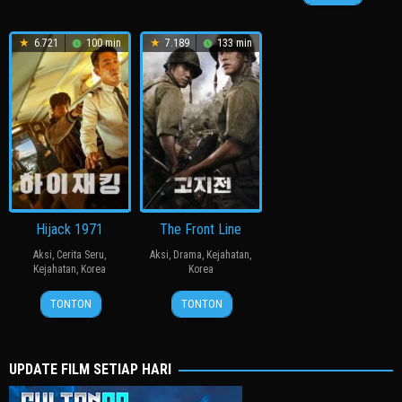
Jan
ปิ่น
2010
2008
2003
แก้ว
6.721
100 min
7.189
133 min
Hijack 1971
The Front Line
Aksi
,
Cerita Seru
,
Aksi
,
Drama
,
Kejahatan
,
Kejahatan
,
Korea
Korea
21
Kim
20
장
TONTON
TONTON
Jun
Sung-
Jul
훈
2024
han
2011
UPDATE FILM SETIAP HARI