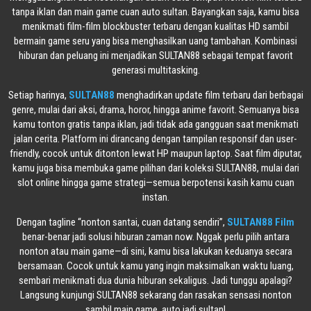
tanpa iklan dan main game cuan auto sultan. Bayangkan saja, kamu bisa
menikmati film-film blockbuster terbaru dengan kualitas HD sambil
bermain game seru yang bisa menghasilkan uang tambahan. Kombinasi
hiburan dan peluang ini menjadikan SULTAN88 sebagai tempat favorit
generasi multitasking.
Setiap harinya,
SULTAN88
menghadirkan update film terbaru dari berbagai
genre, mulai dari aksi, drama, horor, hingga anime favorit. Semuanya bisa
kamu tonton gratis tanpa iklan, jadi tidak ada gangguan saat menikmati
jalan cerita. Platform ini dirancang dengan tampilan responsif dan user-
friendly, cocok untuk ditonton lewat HP maupun laptop. Saat film diputar,
kamu juga bisa membuka game pilihan dari koleksi SULTAN88, mulai dari
slot online hingga game strategi—semua berpotensi kasih kamu cuan
instan.
Dengan tagline “nonton santai, cuan datang sendiri”,
SULTAN88 Film
benar-benar jadi solusi hiburan zaman now. Nggak perlu pilih antara
nonton atau main game—di sini, kamu bisa lakukan keduanya secara
bersamaan. Cocok untuk kamu yang ingin maksimalkan waktu luang,
sembari menikmati dua dunia hiburan sekaligus. Jadi tunggu apalagi?
Langsung kunjungi SULTAN88 sekarang dan rasakan sensasi nonton
sambil main game, auto jadi sultan!