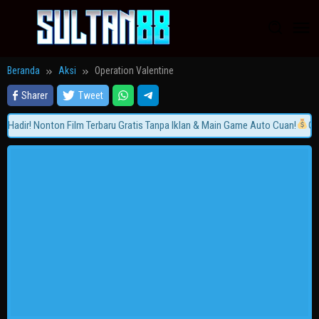
Loncat
ke
konten
Beranda
Aksi
Operation Valentine
Sharer
Tweet
adir! Nonton Film Terbaru Gratis Tanpa Iklan & Main Game Auto Cuan!
Gabu