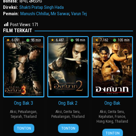
Bahasa:
हिन्दी, తెలుగు
Direksi:
Shakti Pratap Singh Hada
Pemain:
Manushi Chhillar
,
Mir Sarwar
,
Varun Tej
Post Views:
171
FILM TERKAIT
6.091
95 min
6.487
98 min
7.162
105 min
Ong Bak 3
Ong Bak 2
Ong-Bak
Aksi
,
Petualangan
,
Aksi
,
Cerita Seru
,
Aksi
,
Cerita Seru
,
Sejarah
,
Thailand
Petualangan
,
Thailand
Kejahatan
,
France
,
Hong Kong
,
Thailand
5
Tony
4
Tony
TONTON
TONTON
31
ปรัชญา
May
Jaa
Dec
Jaa
TONTON