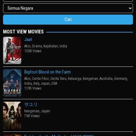
MOST VIEW MOVIES
Jaat
Aksi
,
Drama
,
Kejahatan
,
India
1308 Views
Bigfoot Blood on the Farm
Aksi
,
Cerita Fiksi
,
Cerita Seru
,
Keluarga
,
Kengerian
,
Australia
,
Germany
,
India
,
Italy
,
Japan
,
USA
1195 Views
サユリ
Kengerian
,
Japan
798 Views