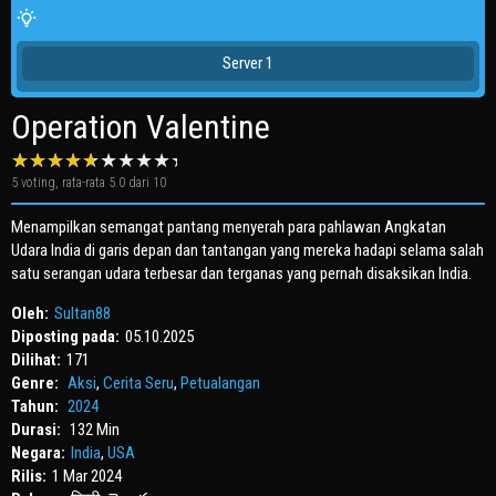
Server 1
Operation Valentine
5
voting, rata-rata
5.0
dari 10
Menampilkan semangat pantang menyerah para pahlawan Angkatan
Udara India di garis depan dan tantangan yang mereka hadapi selama salah
satu serangan udara terbesar dan terganas yang pernah disaksikan India.
Oleh:
Sultan88
Diposting pada:
05.10.2025
Dilihat:
171
Genre:
Aksi
,
Cerita Seru
,
Petualangan
Tahun:
2024
Durasi:
132 Min
Negara:
India
,
USA
Rilis:
1 Mar 2024