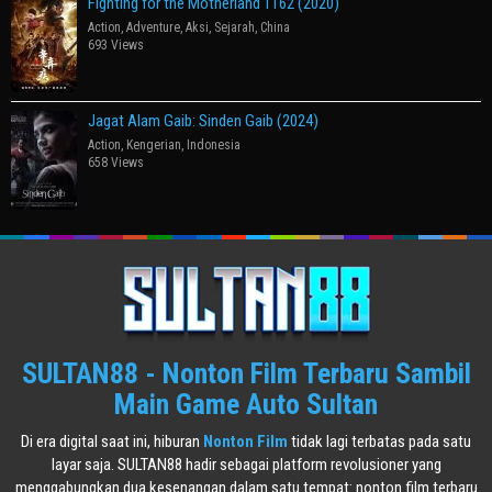
Fighting for the Motherland 1162 (2020)
Action
,
Adventure
,
Aksi
,
Sejarah
,
China
693 Views
Jagat Alam Gaib: Sinden Gaib (2024)
Action
,
Kengerian
,
Indonesia
658 Views
SULTAN88 - Nonton Film Terbaru Sambil
Main Game Auto Sultan
Di era digital saat ini, hiburan
Nonton Film
tidak lagi terbatas pada satu
layar saja. SULTAN88 hadir sebagai platform revolusioner yang
menggabungkan dua kesenangan dalam satu tempat: nonton film terbaru