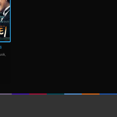
i
usik
,