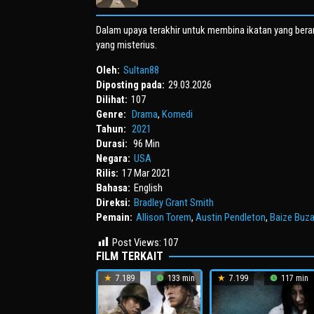
Dalam upaya terakhir untuk membina ikatan yang berar
yang misterius.
Oleh:
Sultan88
Diposting pada:
29.03.2026
Dilihat:
107
Genre:
Drama
,
Komedi
Tahun:
2021
Durasi:
96 Min
Negara:
USA
Rilis:
17 Mar 2021
Bahasa:
English
Direksi:
Bradley Grant Smith
Pemain:
Allison Torem
,
Austin Pendleton
,
Baize Buz
Post Views:
107
FILM TERKAIT
7.189
133 min
7.199
117 min