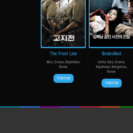
The Front Line
Bedevilled
Aksi
,
Drama
,
Kejahatan
,
Cerita Seru
,
Drama
,
Korea
Kejahatan
,
Kengerian
,
Korea
20
장
TONTON
19
장
Jul
훈
TONTON
Aug
철
2011
2010
수