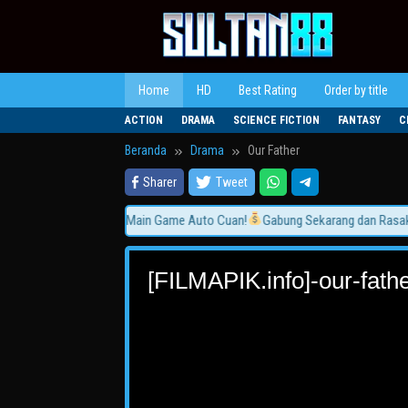
Loncat
ke
konten
Home
HD
Best Rating
Order by title
ACTION
DRAMA
SCIENCE FICTION
FANTASY
C
Beranda
Drama
Our Father
Sharer
Tweet
Gratis Tanpa Iklan & Main Game Auto Cuan!
Gabung Sekarang dan Rasakan S