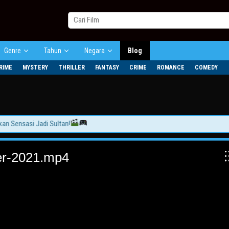
Genre
Tahun
Negara
Blog
RIME
MYSTERY
THRILLER
FANTASY
CRIME
ROMANCE
COMEDY
ensasi Jadi Sultan!