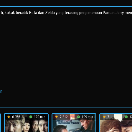
ti, kakak beradik Beta dan Zelda yang terasing pergi mencari Paman Jerry me
an
6.976
120 min
7.212
109 min
7.1
12