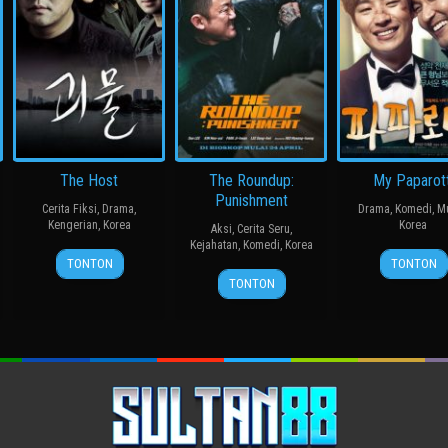
The Host
The Roundup:
My Paparott
Punishment
Cerita Fiksi
,
Drama
,
Drama
,
Komedi
,
M
Kengerian
,
Korea
Korea
Aksi
,
Cerita Seru
,
Kejahatan
,
Komedi
,
Korea
27
봉
14
윤
TONTON
TONTON
24
허
Jul
준
Mar
종
TONTON
Apr
명
2006
호
2013
찬
2024
행