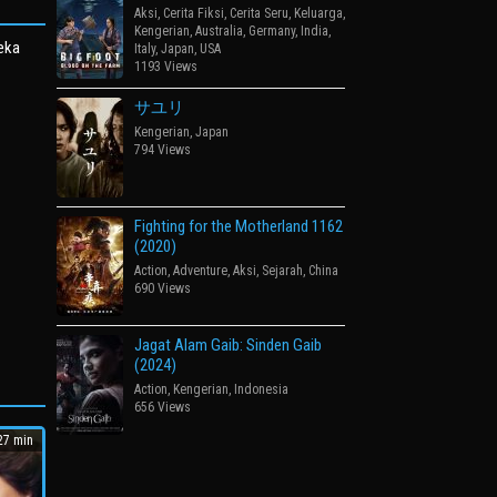
Aksi
,
Cerita Fiksi
,
Cerita Seru
,
Keluarga
,
Kengerian
,
Australia
,
Germany
,
India
,
reka
Italy
,
Japan
,
USA
1193 Views
サユリ
Kengerian
,
Japan
794 Views
Fighting for the Motherland 1162
(2020)
Action
,
Adventure
,
Aksi
,
Sejarah
,
China
690 Views
Jagat Alam Gaib: Sinden Gaib
(2024)
Action
,
Kengerian
,
Indonesia
656 Views
7 min