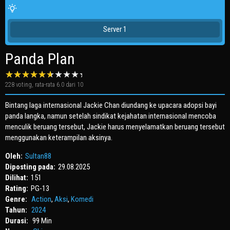
Server 1
Panda Plan
228
voting, rata-rata
6.0
dari 10
Bintang laga internasional Jackie Chan diundang ke upacara adopsi bayi
panda langka, namun setelah sindikat kejahatan internasional mencoba
menculik beruang tersebut, Jackie harus menyelamatkan beruang tersebut
menggunakan keterampilan aksinya.
Oleh:
Sultan88
Diposting pada:
29.08.2025
Dilihat:
151
Rating:
PG-13
Genre:
Action
,
Aksi
,
Komedi
Tahun:
2024
Durasi:
99 Min