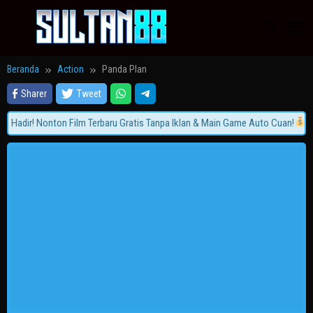
Loncat
ke
konten
Beranda
Action
Panda Plan
Sharer
Tweet
Hadir! Nonton Film Terbaru Gratis Tanpa Iklan & Main Game Auto Cuan!
Gab