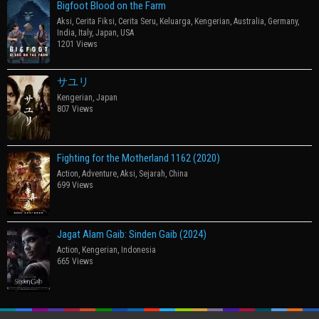
Bigfoot Blood on the Farm
Aksi
,
Cerita Fiksi
,
Cerita Seru
,
Keluarga
,
Kengerian
,
Australia
,
Germany
,
India
,
Italy
,
Japan
,
USA
1201 Views
サユリ
Kengerian
,
Japan
807 Views
Fighting for the Motherland 1162 (2020)
Action
,
Adventure
,
Aksi
,
Sejarah
,
China
699 Views
Jagat Alam Gaib: Sinden Gaib (2024)
Action
,
Kengerian
,
Indonesia
665 Views