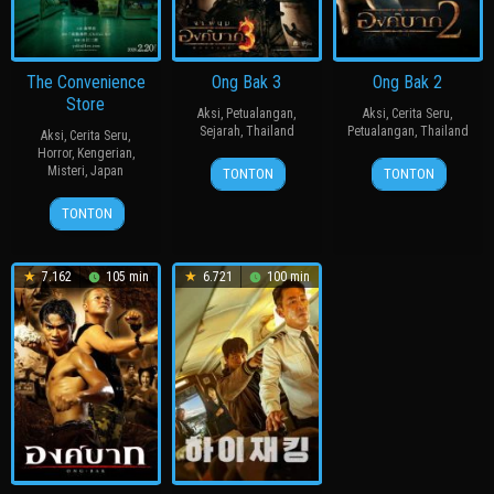
The Convenience
Ong Bak 3
Ong Bak 2
Store
Aksi
,
Petualangan
,
Aksi
,
Cerita Seru
,
Sejarah
,
Thailand
Petualangan
,
Thailand
Aksi
,
Cerita Seru
,
Horror
,
Kengerian
,
5
Tony
4
Tony
Misteri
,
Japan
TONTON
TONTON
May
Jaa
Dec
Jaa
20
永
2010
2008
TONTON
Feb
江
2026
二
朗
7.162
105 min
6.721
100 min