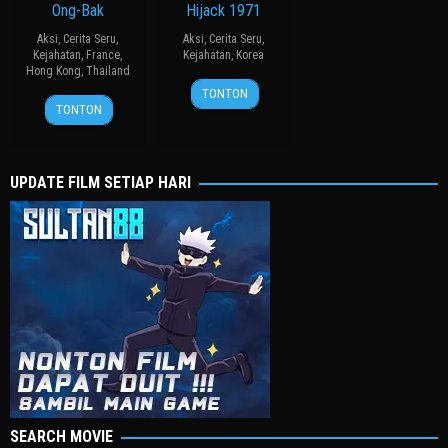
Ong-Bak
Hijack 1971
Aksi
,
Cerita Seru
,
Aksi
,
Cerita Seru
,
Kejahatan
,
France
,
Kejahatan
,
Korea
Hong Kong
,
Thailand
21
Kim
TONTON
31
ปรัชญา
Jun
Sung-
TONTON
Jan
ปิ่น
2024
han
2003
แก้ว
UPDATE FILM SETIAP HARI
SEARCH MOVIE