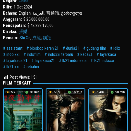
Negara:
China
Rilis:
1 Oct 2024
Bahasa:
English, العربية, 普通话, ქართული
Anggaran:
$ 25.000.000,00
Pendapatan:
$ 42.238.170,00
Direksi:
張欒
Pemain:
Shi Ce
,
成龍
,
魏翔
assistant
bioskop keren 21
dunia21
gudang film
idlix
indo xxi
indofilm
indoxxi terbaru
kaca21
layarkaca
layarkaca 21
layarkaca21
lk21 indonesia
lk21 indoxxi
lk21 xxi
rebahin
Post Views:
151
FILM TERKAIT
5.2
83 min
6.091
95 min
6.487
98 min