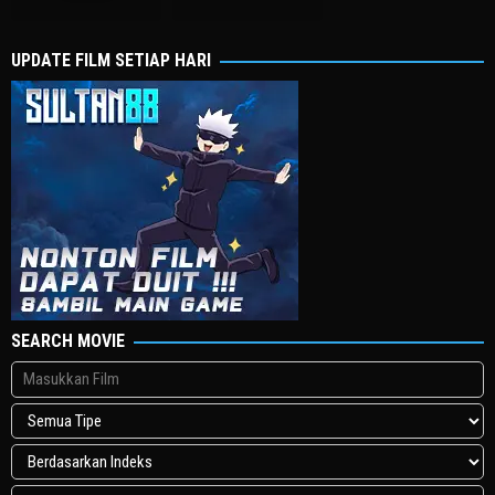
2006
호
2010
수
UPDATE FILM SETIAP HARI
SEARCH MOVIE