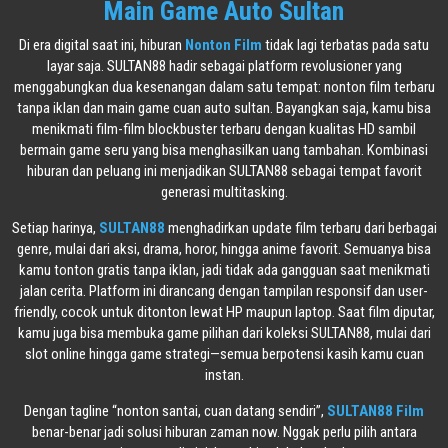
Main Game Auto Sultan
Di era digital saat ini, hiburan
Nonton Film
tidak lagi terbatas pada satu
layar saja. SULTAN88 hadir sebagai platform revolusioner yang
menggabungkan dua kesenangan dalam satu tempat: nonton film terbaru
tanpa iklan dan main game cuan auto sultan. Bayangkan saja, kamu bisa
menikmati film-film blockbuster terbaru dengan kualitas HD sambil
bermain game seru yang bisa menghasilkan uang tambahan. Kombinasi
hiburan dan peluang ini menjadikan SULTAN88 sebagai tempat favorit
generasi multitasking.
Setiap harinya,
SULTAN88
menghadirkan update film terbaru dari berbagai
genre, mulai dari aksi, drama, horor, hingga anime favorit. Semuanya bisa
kamu tonton gratis tanpa iklan, jadi tidak ada gangguan saat menikmati
jalan cerita. Platform ini dirancang dengan tampilan responsif dan user-
friendly, cocok untuk ditonton lewat HP maupun laptop. Saat film diputar,
kamu juga bisa membuka game pilihan dari koleksi SULTAN88, mulai dari
slot online hingga game strategi—semua berpotensi kasih kamu cuan
instan.
Dengan tagline “nonton santai, cuan datang sendiri”,
SULTAN88 Film
benar-benar jadi solusi hiburan zaman now. Nggak perlu pilih antara