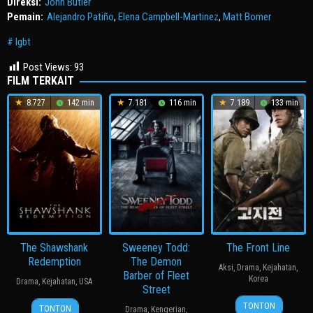
Direksi:
John Butler
Pemain:
Alejandro Patiño
,
Elena Campbell-Martinez
,
Matt Bomer
lgbt
Post Views:
93
FILM TERKAIT
8.727
142 min
7.181
116 min
7.189
133 min
The Shawshank
Sweeney Todd:
The Front Line
Redemption
The Demon
Aksi
,
Drama
,
Kejahatan
,
Barber of Fleet
Korea
Drama
,
Kejahatan
,
USA
Street
20
장
23
John
TONTON
TONTON
Drama
,
Kengerian
,