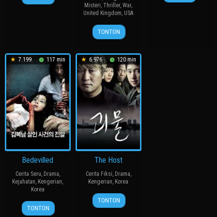
Jul
훈
Sep
R.
Misteri
,
Thriller
,
War
,
2011
United Kingdom
,
USA
1994
Woodward
21
Tim
TONTON
Dec
Burton
2007
7.199
117 min
6.976
120 min
Bedevilled
The Host
Cerita Seru
,
Drama
,
Cerita Fiksi
,
Drama
,
Kejahatan
,
Kengerian
,
Kengerian
,
Korea
Korea
27
봉
TONTON
19
장
Jul
준
TONTON
Aug
철