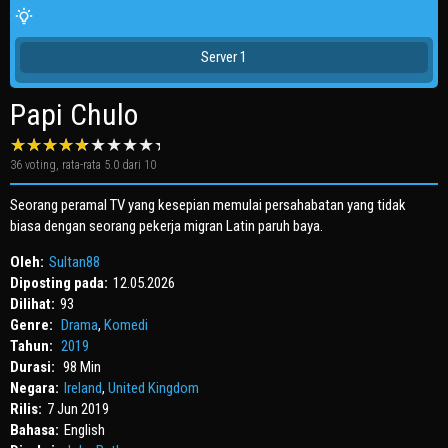
Server 1
Papi Chulo
36
voting, rata-rata
5.0
dari 10
Seorang peramal TV yang kesepian memulai persahabatan yang tidak
biasa dengan seorang pekerja migran Latin paruh baya.
Oleh:
Sultan88
Diposting pada:
12.05.2026
Dilihat:
93
Genre:
Drama
,
Komedi
Tahun:
2019
Durasi:
98 Min
Negara:
Ireland
,
United Kingdom
Rilis:
7 Jun 2019
Bahasa:
English