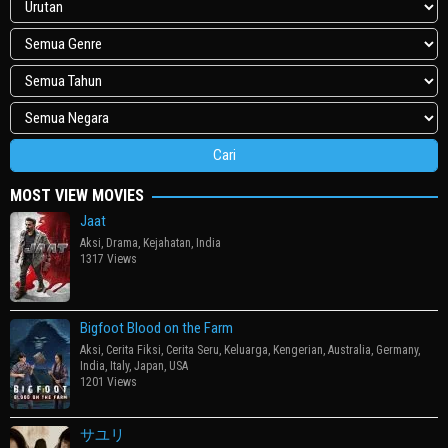
MOST VIEW MOVIES
Jaat
Aksi
,
Drama
,
Kejahatan
,
India
1317 Views
Bigfoot Blood on the Farm
Aksi
,
Cerita Fiksi
,
Cerita Seru
,
Keluarga
,
Kengerian
,
Australia
,
Germany
,
India
,
Italy
,
Japan
,
USA
1201 Views
サユリ