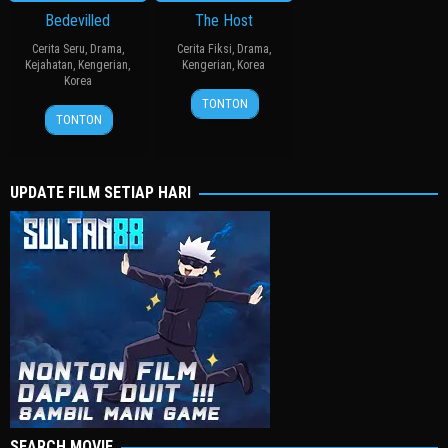
Bedevilled
The Host
Cerita Seru
,
Drama
,
Cerita Fiksi
,
Drama
,
Kejahatan
,
Kengerian
,
Kengerian
,
Korea
Korea
27
봉
TONTON
19
장
Jul
준
TONTON
Aug
철
2006
호
2010
수
UPDATE FILM SETIAP HARI
SEARCH MOVIE