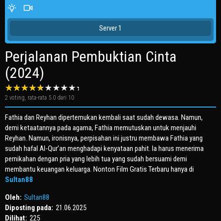
Server 1
Perjalanan Pembuktian Cinta
(2024)
2
voting, rata-rata
5.0
dari 10
Fathia dan Reyhan dipertemukan kembali saat sudah dewasa. Namun,
demi ketaatannya pada agama, Fathia memutuskan untuk menjauhi
Reyhan. Namun, ironisnya, perpisahan ini justru membawa Fathia yang
sudah hafal Al-Qur’an menghadapi kenyataan pahit. Ia harus menerima
pernikahan dengan pria yang lebih tua yang sudah bersuami demi
membantu keuangan keluarga. Nonton Film Gratis Terbaru hanya di
Sultan88
Oleh:
Sultan88
Diposting pada:
21.06.2025
Dilihat:
225