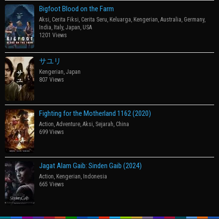
Bigfoot Blood on the Farm
Aksi
,
Cerita Fiksi
,
Cerita Seru
,
Keluarga
,
Kengerian
,
Australia
,
Germany
,
India
,
Italy
,
Japan
,
USA
1201 Views
サユリ
Kengerian
,
Japan
807 Views
Fighting for the Motherland 1162 (2020)
Action
,
Adventure
,
Aksi
,
Sejarah
,
China
699 Views
Jagat Alam Gaib: Sinden Gaib (2024)
Action
,
Kengerian
,
Indonesia
665 Views