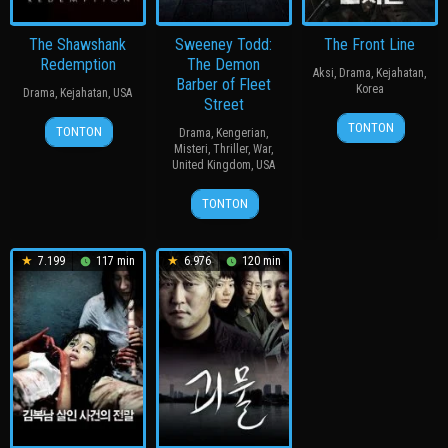
The Shawshank
Sweeney Todd:
The Front Line
Redemption
The Demon
Aksi
,
Drama
,
Kejahatan
,
Barber of Fleet
Korea
Drama
,
Kejahatan
,
USA
Street
20
장
23
John
TONTON
TONTON
Drama
,
Kengerian
,
Jul
훈
Sep
R.
Misteri
,
Thriller
,
War
,
2011
United Kingdom
,
USA
1994
Woodward
21
Tim
TONTON
Dec
Burton
2007
7.199
117 min
6.976
120 min