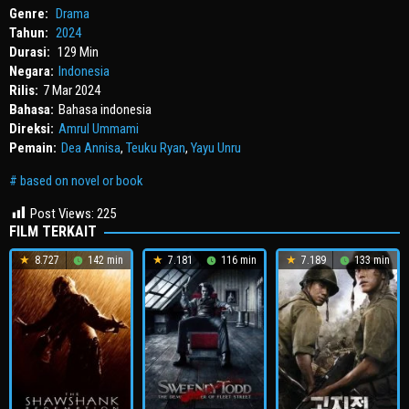
Genre:
Drama
Tahun:
2024
Durasi:
129 Min
Negara:
Indonesia
Rilis:
7 Mar 2024
Bahasa:
Bahasa indonesia
Direksi:
Amrul Ummami
Pemain:
Dea Annisa
,
Teuku Ryan
,
Yayu Unru
based on novel or book
Post Views:
225
FILM TERKAIT
8.727
142 min
7.181
116 min
7.189
133 min