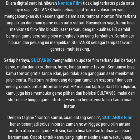
Di era digital saat ini, hiburan
Nonton Film
tidak lagi terbatas pada satu
layar saja. SULTAN88 hadir sebagai platform revolusioner yang
menggabungkan dua kesenangan dalam satu tempat: nonton film terbaru
tanpa iklan dan main game cuan auto sultan. Bayangkan saja, kamu bisa
menikmati film-film blockbuster terbaru dengan kualitas HD sambil
bermain game seru yang bisa menghasilkan uang tambahan. Kombinasi
hiburan dan peluang ini menjadikan SULTAN88 sebagai tempat favorit
generasi multitasking.
Setiap harinya,
SULTAN88
menghadirkan update film terbaru dari berbagai
genre, mulai dari aksi, drama, horor, hingga anime favorit. Semuanya bisa
kamu tonton gratis tanpa iklan, jadi tidak ada gangguan saat menikmati
jalan cerita. Platform ini dirancang dengan tampilan responsif dan user-
friendly, cocok untuk ditonton lewat HP maupun laptop. Saat film diputar,
kamu juga bisa membuka game pilihan dari koleksi SULTAN88, mulai dari
slot online hingga game strategi—semua berpotensi kasih kamu cuan
instan.
Dengan tagline “nonton santai, cuan datang sendiri”,
SULTAN88 Film
benar-benar jadi solusi hiburan zaman now. Nggak perlu pilih antara
nonton atau main game—di sini, kamu bisa lakukan keduanya secara
bersamaan. Cocok untuk kamu yang ingin maksimalkan waktu luang,