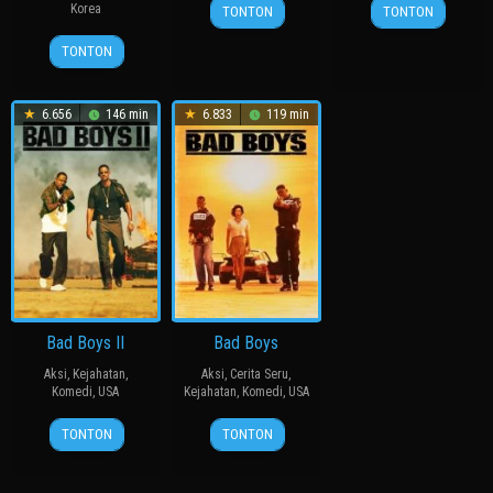
14
윤
15
三
Korea
TONTON
TONTON
Mar
종
Nov
池
24
허
2013
찬
2014
崇
TONTON
Apr
명
史
2024
행
6.656
146 min
6.833
119 min
Bad Boys II
Bad Boys
Aksi
,
Kejahatan
,
Aksi
,
Cerita Seru
,
Komedi
,
USA
Kejahatan
,
Komedi
,
USA
18
Michael
7
Michael
TONTON
TONTON
Jul
Bay
Apr
Bay
2003
1995