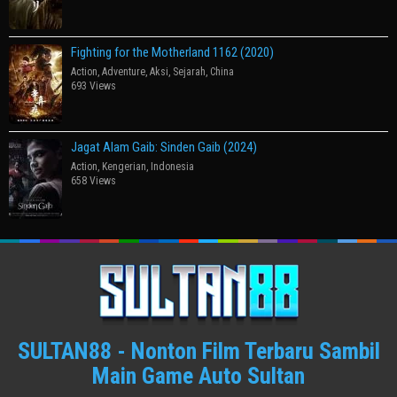
Fighting for the Motherland 1162 (2020)
Action
,
Adventure
,
Aksi
,
Sejarah
,
China
693 Views
Jagat Alam Gaib: Sinden Gaib (2024)
Action
,
Kengerian
,
Indonesia
658 Views
SULTAN88 - Nonton Film Terbaru Sambil
Main Game Auto Sultan