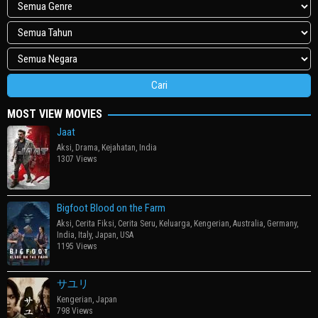
MOST VIEW MOVIES
Jaat
Aksi
,
Drama
,
Kejahatan
,
India
1307 Views
Bigfoot Blood on the Farm
Aksi
,
Cerita Fiksi
,
Cerita Seru
,
Keluarga
,
Kengerian
,
Australia
,
Germany
,
India
,
Italy
,
Japan
,
USA
1195 Views
サユリ
Kengerian
,
Japan
798 Views