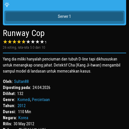
Server 1
Runway Cop
26
voting, rata-rata
5.0
dari 10
Yang dia miliki hanyalah penciuman dan tubuh D-line tapi dikhususkan
untuk menangkap orang jahat. Detektif Cha (Kang Ji-hwan) mengambil
sampul model di landasan untuk memecahkan kasus.
Oleh:
Sultan88
Diposting pada:
24.04.2026
Dilihat:
132
Genre:
Komedi
,
Percintaan
Tahun:
2012
Durasi:
110 Min
Negara:
Korea
Rilis:
30 May 2012