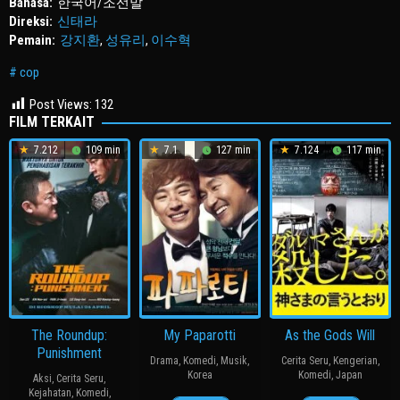
Bahasa:
한국어/조선말
Direksi:
신태라
Pemain:
강지환
,
성유리
,
이수혁
cop
Post Views:
132
FILM TERKAIT
7.212
109 min
7.1
127 min
7.124
117 min
The Roundup:
My Paparotti
As the Gods Will
Punishment
Drama
,
Komedi
,
Musik
,
Cerita Seru
,
Kengerian
,
Korea
Komedi
,
Japan
Aksi
,
Cerita Seru
,
Kejahatan
,
Komedi
,