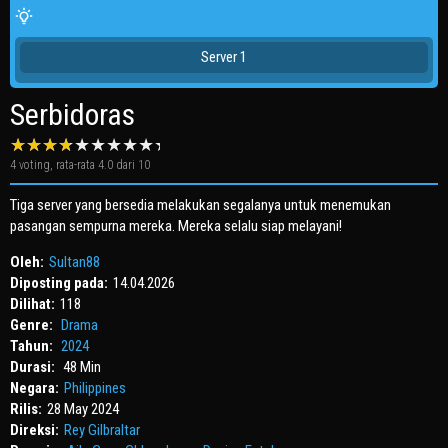
Server 1
Serbidoras
4
voting, rata-rata
4.0
dari 10
Tiga server yang bersedia melakukan segalanya untuk menemukan
pasangan sempurna mereka. Mereka selalu siap melayani!
Oleh:
Sultan88
Diposting pada:
14.04.2026
Dilihat:
118
Genre:
Drama
Tahun:
2024
Durasi:
48 Min
Negara:
Philippines
Rilis:
28 May 2024
Direksi:
Rey Gilbraltar