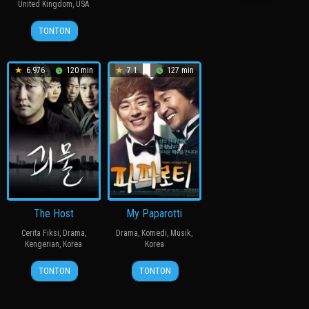
Aug
철
2011
United Kingdom
,
USA
2010
수
21
Tim
TONTON
Dec
Burton
2007
6.976
120 min
7.1
127 min
The Host
My Paparotti
Cerita Fiksi
,
Drama
,
Drama
,
Komedi
,
Musik
,
Kengerian
,
Korea
Korea
27
봉
14
윤
TONTON
TONTON
Jul
준
Mar
종
2006
호
2013
찬