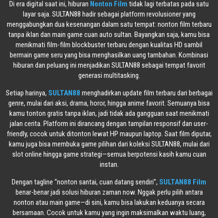
Di era digital saat ini, hiburan
Nonton Film
tidak lagi terbatas pada satu
layar saja. SULTAN88 hadir sebagai platform revolusioner yang
menggabungkan dua kesenangan dalam satu tempat: nonton film terbaru
tanpa iklan dan main game cuan auto sultan. Bayangkan saja, kamu bisa
menikmati film-film blockbuster terbaru dengan kualitas HD sambil
bermain game seru yang bisa menghasilkan uang tambahan. Kombinasi
hiburan dan peluang ini menjadikan SULTAN88 sebagai tempat favorit
generasi multitasking.
Setiap harinya,
SULTAN88
menghadirkan update film terbaru dari berbagai
genre, mulai dari aksi, drama, horor, hingga anime favorit. Semuanya bisa
kamu tonton gratis tanpa iklan, jadi tidak ada gangguan saat menikmati
jalan cerita. Platform ini dirancang dengan tampilan responsif dan user-
friendly, cocok untuk ditonton lewat HP maupun laptop. Saat film diputar,
kamu juga bisa membuka game pilihan dari koleksi SULTAN88, mulai dari
slot online hingga game strategi—semua berpotensi kasih kamu cuan
instan.
Dengan tagline “nonton santai, cuan datang sendiri”,
SULTAN88 Film
benar-benar jadi solusi hiburan zaman now. Nggak perlu pilih antara
nonton atau main game—di sini, kamu bisa lakukan keduanya secara
bersamaan. Cocok untuk kamu yang ingin maksimalkan waktu luang,