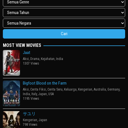
MOST VIEW MOVIES
Jaat
Aksi
,
Drama
,
Kejahatan
,
India
1307 Views
Bigfoot Blood on the Farm
Aksi
,
Cerita Fiksi
,
Cerita Seru
,
Keluarga
,
Kengerian
,
Australia
,
Germany
,
India
,
Italy
,
Japan
,
USA
1195 Views
サユリ
Kengerian
,
Japan
798 Views