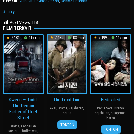
Pemain:
Aila Cruz
,
Chloe Jenna
,
Denise Esteban
sexy
Post Views:
118
FILM TERKAIT
7.181
116 min
7.189
133 min
7.199
117 min
Sweeney Todd:
The Front Line
Bedevilled
The Demon
Aksi
,
Drama
,
Kejahatan
,
Cerita Seru
,
Drama
,
Barber of Fleet
Korea
Kejahatan
,
Kengerian
,
Street
Korea
20
장
TONTON
Drama
,
Kengerian
,
19
장
Jul
훈
TONTON
Misteri
,
Thriller
,
War
,