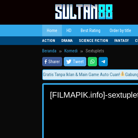
Loncat
ke
konten
Home
HD
Best Rating
Order by title
ACTION
DRAMA
SCIENCE FICTION
FANTASY
C
Beranda
Komedi
Sextuplets
Sharer
Tweet
Nonton Film Terbaru Gratis Tanpa Iklan & Main Game Auto Cuan!
Gabung Sek