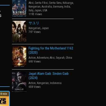
Aksi
,
Cerita Fiksi
,
Cerita Seru
,
Keluarga
,
Kengerian
,
Australia
,
Germany
,
India
,
,
Italy
,
Japan
,
USA
1195 Views
g.
サユリ
Kengerian
,
Japan
797 Views
Fighting for the Motherland 1162
(2020)
Action
,
Adventure
,
Aksi
,
Sejarah
,
China
693 Views
Jagat Alam Gaib: Sinden Gaib
(2024)
Action
,
Kengerian
,
Indonesia
658 Views
9 min