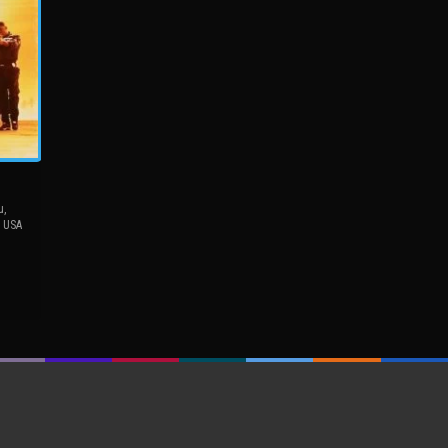
u
,
,
USA
el