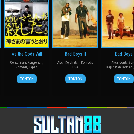
As the Gods Will
Bad Boys II
Bad Boys
Cerita Seru
,
Kengerian
,
Aksi
,
Kejahatan
,
Komedi
,
Aksi
,
Cerita Ser
Komedi
,
Japan
USA
Kejahatan
,
Komedi
15
三
18
Michael
7
Micha
TONTON
TONTON
TONTON
Nov
池
Jul
Bay
Apr
Bay
2014
崇
2003
1995
史