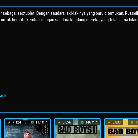
r sebagai sextuplet. Dengan saudara laki-lakinya yang baru ditemukan, Russell
u untuk bersatu kembali dengan saudara kandung mereka yang telah lama hilan
lack
7.124
117 min
6.656
146 min
6.833
11