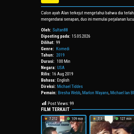
Calon ayah Alan terkejut mengetahui bahwa dia terlahi
mengendarai senapan, duo ini memulai perjalanan luc
Oleh:
Sultan88
Diposting pada:
15.05.2026
Dilihat:
99
Genre:
Komedi
Tahun:
2019
Durasi:
100 Min
Negara:
USA
Rilis:
16 Aug 2019
Bahasa:
English
Direksi:
Michael Tiddes
Pemain:
Bresha Webb
,
Marlon Wayans
,
Michael Ian B
Post Views:
99
FILM TERKAIT
7.212
109 min
7.1
127 min