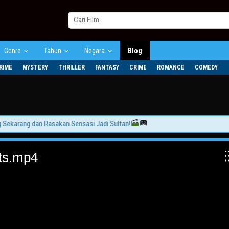
Genre
Tahun
Negara
Blog
RIME
MYSTERY
THRILLER
FANTASY
CRIME
ROMANCE
COMEDY
arang dan Rasakan Sensasi Jadi Sultan!