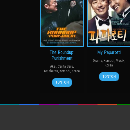
The Roundup:
My Paparotti
Punishment
Drama
,
Komedi
,
Musik
,
Korea
Aksi
,
Cerita Seru
,
Kejahatan
,
Komedi
,
Korea
14
윤
TONTON
24
허
Mar
종
TONTON
Apr
명
2013
찬
2024
행