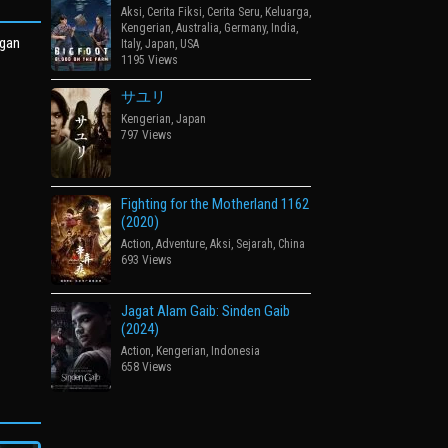
Aksi
,
Cerita Fiksi
,
Cerita Seru
,
Keluarga
,
Kengerian
,
Australia
,
Germany
,
India
,
ngan
Italy
,
Japan
,
USA
1195 Views
サユリ
Kengerian
,
Japan
797 Views
Fighting for the Motherland 1162
(2020)
Action
,
Adventure
,
Aksi
,
Sejarah
,
China
693 Views
Jagat Alam Gaib: Sinden Gaib
(2024)
Action
,
Kengerian
,
Indonesia
658 Views