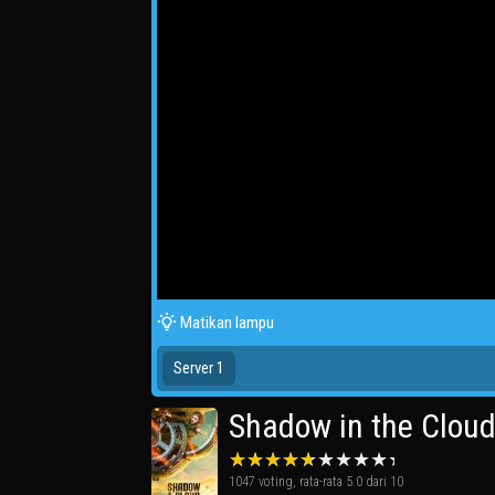
Matikan lampu
Server 1
Shadow in the Clou
1047
voting, rata-rata
5.0
dari 10