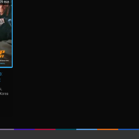
9 min
p:
t
u
,
Korea