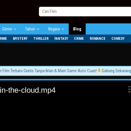
Genre
Tahun
Negara
Blog
RIME
MYSTERY
THRILLER
FANTASY
CRIME
ROMANCE
COMEDY
lm Terbaru Gratis Tanpa Iklan & Main Game Auto Cuan!
Gabung Sekarang dan