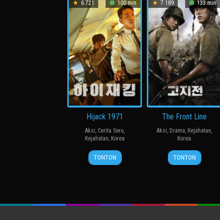
6.721
100 min
7.189
133 min
Hijack 1971
The Front Line
Aksi
,
Cerita Seru
,
Aksi
,
Drama
,
Kejahatan
,
Kejahatan
,
Korea
Korea
21
Kim
20
장
TONTON
TONTON
Jun
Sung-
Jul
훈
2024
han
2011