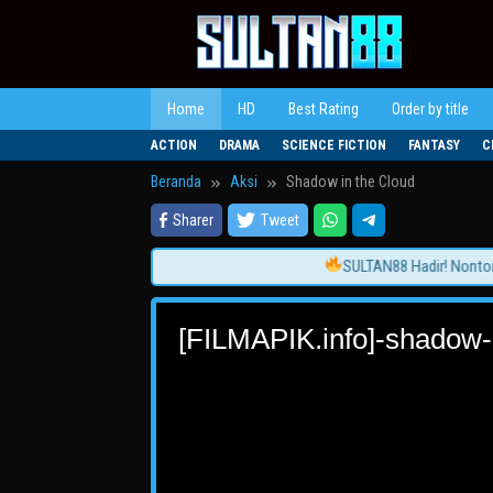
Loncat
ke
konten
Home
HD
Best Rating
Order by title
ACTION
DRAMA
SCIENCE FICTION
FANTASY
C
Beranda
Aksi
Shadow in the Cloud
Sharer
Tweet
SULTAN88 Hadir! Nonton Fi