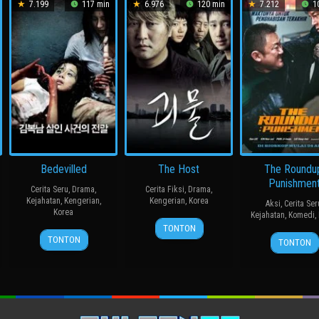
7.199
117 min
6.976
120 min
7.212
10
Bedevilled
The Host
The Roundu
Punishmen
Cerita Seru
,
Drama
,
Cerita Fiksi
,
Drama
,
Kejahatan
,
Kengerian
,
Kengerian
,
Korea
Aksi
,
Cerita Ser
Korea
Kejahatan
,
Komedi
,
27
봉
TONTON
19
장
24
허
Jul
준
TONTON
TONTON
Aug
철
Apr
명
2006
호
2010
수
2024
행