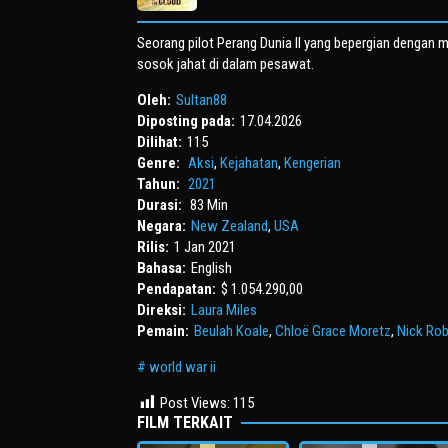
Seorang pilot Perang Dunia II yang bepergian denga
sosok jahat di dalam pesawat.
Oleh:
Sultan88
Diposting pada:
17.04.2026
Dilihat:
115
Genre:
Aksi
,
Kejahatan
,
Kengerian
Tahun:
2021
Durasi:
83 Min
Negara:
New Zealand
,
USA
Rilis:
1 Jan 2021
Bahasa:
English
Pendapatan:
$ 1.054.290,00
Direksi:
Laura Miles
Pemain:
Beulah Koale
,
Chloë Grace Moretz
,
Nick Ro
world war ii
Post Views:
115
FILM TERKAIT