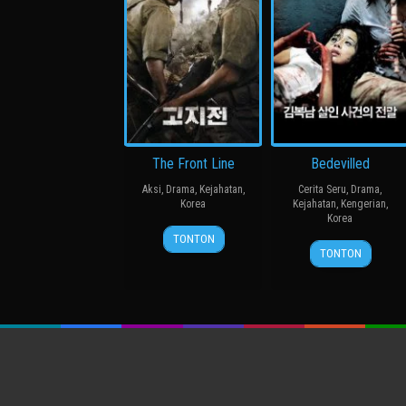
The Front Line
Bedevilled
Aksi
,
Drama
,
Kejahatan
,
Cerita Seru
,
Drama
,
Korea
Kejahatan
,
Kengerian
,
Korea
20
장
TONTON
19
장
Jul
훈
TONTON
Aug
철
2011
2010
수