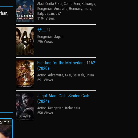
Aksi
,
Cerita Fiksi
,
Cerita Seru
,
Keluarga
,
Kengerian
,
Australia
,
Germany
,
India
,
rhan,
Italy
,
Japan
,
USA
1194 Views
サユリ
Kengerian
,
Japan
796 Views
Fighting for the Motherland 1162
(2020)
Action
,
Adventure
,
Aksi
,
Sejarah
,
China
691 Views
Jagat Alam Gaib: Sinden Gaib
(2024)
Action
,
Kengerian
,
Indonesia
658 Views
7 min