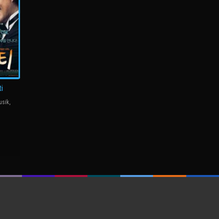
i
usik
,