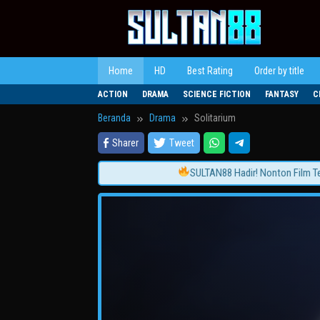
Loncat
ke
konten
Home
HD
Best Rating
Order by title
ACTION
DRAMA
SCIENCE FICTION
FANTASY
C
Beranda
Drama
Solitarium
Sharer
Tweet
SULTAN88 Hadir! Nonton Film Terbaru