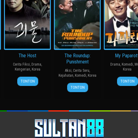
The Host
The Roundup:
My Paparott
Punishment
Cerita Fiksi
,
Drama
,
Drama
,
Komedi
,
M
Kengerian
,
Korea
Korea
Aksi
,
Cerita Seru
,
Kejahatan
,
Komedi
,
Korea
27
봉
14
윤
TONTON
TONTON
24
허
Jul
준
Mar
종
TONTON
Apr
명
2006
호
2013
찬
2024
행