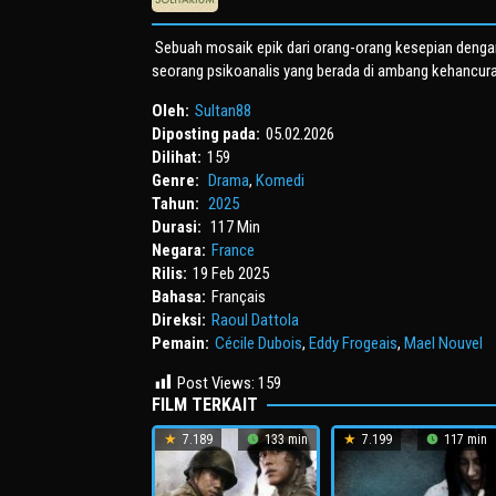
Sebuah mosaik epik dari orang-orang kesepian denga
seorang psikoanalis yang berada di ambang kehancura
Oleh:
Sultan88
Diposting pada:
05.02.2026
Dilihat:
159
Genre:
Drama
,
Komedi
Tahun:
2025
Durasi:
117 Min
Negara:
France
Rilis:
19 Feb 2025
Bahasa:
Français
Direksi:
Raoul Dattola
Pemain:
Cécile Dubois
,
Eddy Frogeais
,
Mael Nouvel
Post Views:
159
FILM TERKAIT
7.189
133 min
7.199
117 min