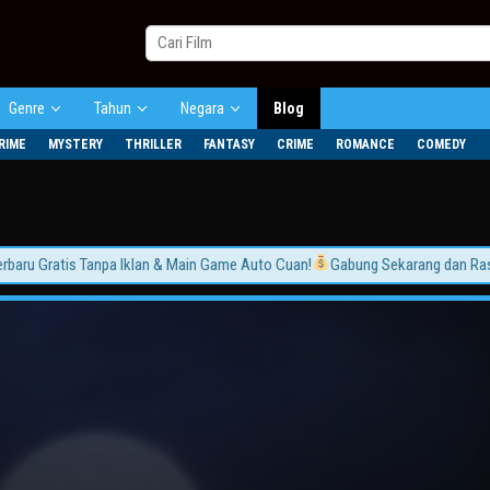
Genre
Tahun
Negara
Blog
RIME
MYSTERY
THRILLER
FANTASY
CRIME
ROMANCE
COMEDY
 Gratis Tanpa Iklan & Main Game Auto Cuan!
Gabung Sekarang dan Rasakan 