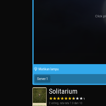
Matikan lampu
Server 1
Solitarium
2
voting, rata-rata
7.0
dari 10