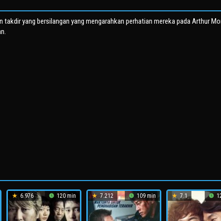
n takdir yang bersilangan yang mengarahkan perhatian mereka pada Arthur Mo
n.
6.976
120 min
7.212
109 min
7.1
12