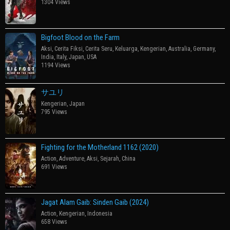
1304 Views
Bigfoot Blood on the Farm
Aksi
,
Cerita Fiksi
,
Cerita Seru
,
Keluarga
,
Kengerian
,
Australia
,
Germany
,
India
,
Italy
,
Japan
,
USA
1194 Views
サユリ
Kengerian
,
Japan
795 Views
Fighting for the Motherland 1162 (2020)
Action
,
Adventure
,
Aksi
,
Sejarah
,
China
691 Views
Jagat Alam Gaib: Sinden Gaib (2024)
Action
,
Kengerian
,
Indonesia
658 Views