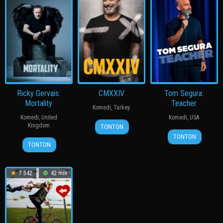
Ricky Gervais:
CMXXIV
Tom Segura:
Mortality
Teacher
Komedi
,
Turkey
Komedi
,
United
Komedi
,
USA
31
Cem
Kingdom
TONTON
24
Ryan
Dec
Yılmaz
TONTON
29
John
Dec
Polito
2025
TONTON
Dec
L.
2025
2025
Spencer
7.542
42 min