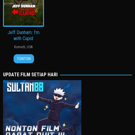
Jeff Dunham: I’m
with Cupid
Komedi
,
USA
3
Manny
TONTON
Feb
Rodriguez
2024
UPDATE FILM SETIAP HARI