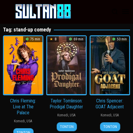
Loncat
ke
konten
Tag:
stand-up comedy
75 min
8
69 min
50 min
Chris Fleming:
Taylor Tomlinson:
Chris Spencer:
Live at The
Prodigal Daughter
GOAT Adjacent
Palace
Komedi
,
USA
Komedi
,
USA
Komedi
,
USA
24
Taylor
4
Michael
TONTON
TONTON
27
Bill
Feb
Tomlinson
Feb
Mihail
TONTON