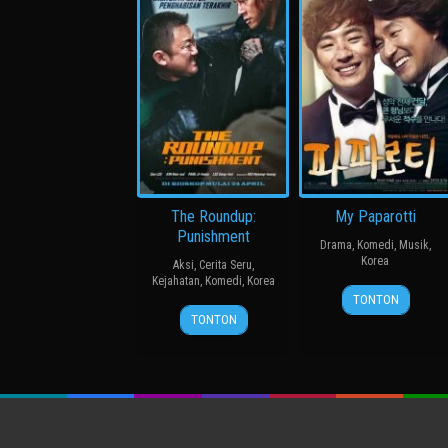
The Roundup:
My Paparotti
Punishment
Drama
,
Komedi
,
Musik
,
Korea
Aksi
,
Cerita Seru
,
Kejahatan
,
Komedi
,
Korea
14
윤
TONTON
24
허
Mar
종
TONTON
Apr
명
2013
찬
2024
행