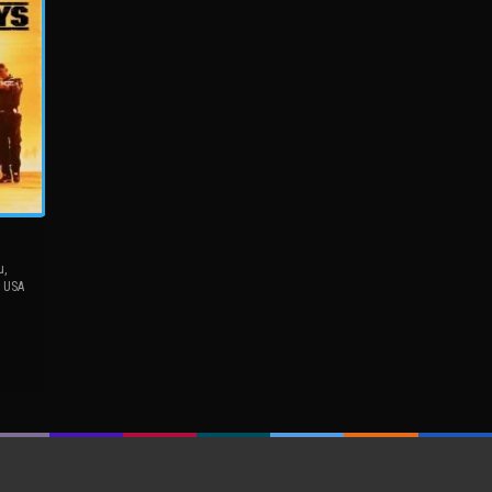
u
,
,
USA
el