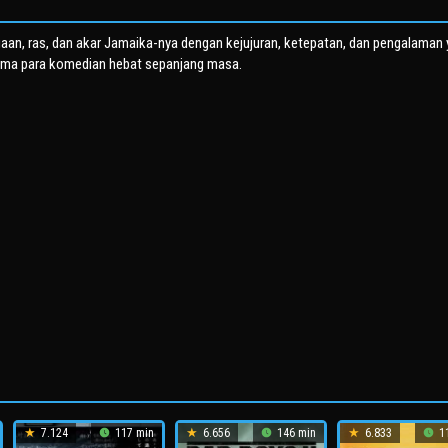
uaan, ras, dan akar Jamaika-nya dengan kejujuran, ketepatan, dan pengalaman
sama para komedian hebat sepanjang masa.
7.124
117 min
6.656
146 min
6.833
11