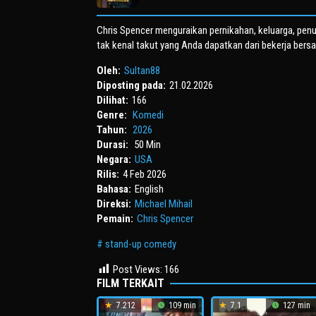
Chris Spencer menguraikan pernikahan, keluarga, pen
tak kenal takut yang Anda dapatkan dari bekerja ber
Oleh:
Sultan88
Diposting pada:
21.02.2026
Dilihat:
166
Genre:
Komedi
Tahun:
2026
Durasi:
50 Min
Negara:
USA
Rilis:
4 Feb 2026
Bahasa:
English
Direksi:
Michael Mihail
Pemain:
Chris Spencer
stand-up comedy
Post Views:
166
FILM TERKAIT
7.212
109 min
7.1
127 min