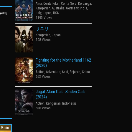
Aksi
,
Cerita Fiksi
,
Cerita Seru
,
Keluarga
,
Kengerian
,
Australia
,
Germany
,
India
,
 yang
Italy
,
Japan
,
USA
1195 Views
サユリ
Kengerian
,
Japan
798 Views
Fighting for the Motherland 1162
(2020)
Action
,
Adventure
,
Aksi
,
Sejarah
,
China
693 Views
Jagat Alam Gaib: Sinden Gaib
(2024)
Action
,
Kengerian
,
Indonesia
658 Views
9 min