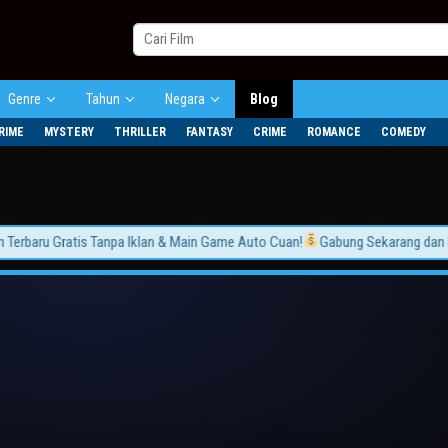
Genre
Tahun
Negara
Blog
RIME
MYSTERY
THRILLER
FANTASY
CRIME
ROMANCE
COMEDY
baru Gratis Tanpa Iklan & Main Game Auto Cuan!
Gabung Sekarang dan Rasak