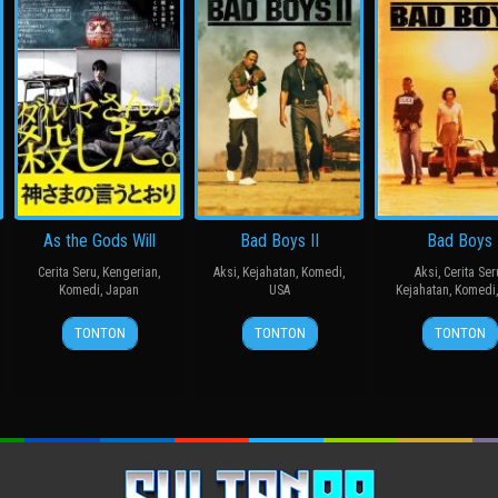
As the Gods Will
Bad Boys II
Bad Boys
Cerita Seru
,
Kengerian
,
Aksi
,
Kejahatan
,
Komedi
,
Aksi
,
Cerita Ser
Komedi
,
Japan
USA
Kejahatan
,
Komedi
15
三
18
Michael
7
Micha
TONTON
TONTON
TONTON
Nov
池
Jul
Bay
Apr
Bay
2014
崇
2003
1995
史