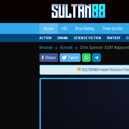
Loncat
ke
konten
Home
HD
Best Rating
Order by title
ACTION
DRAMA
SCIENCE FICTION
FANTASY
C
Beranda
Komedi
Chris Spencer: GOAT Adjacent
Sharer
Tweet
SULTAN88 Hadir! Nonton Film Ter