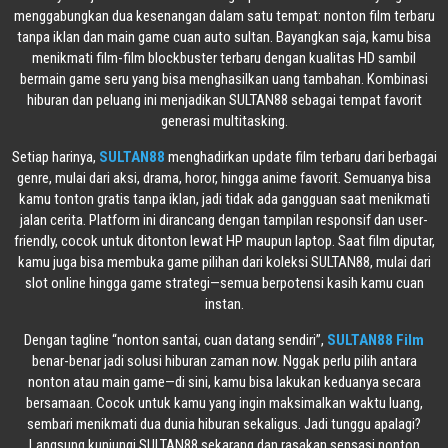
menggabungkan dua kesenangan dalam satu tempat: nonton film terbaru
tanpa iklan dan main game cuan auto sultan. Bayangkan saja, kamu bisa
menikmati film-film blockbuster terbaru dengan kualitas HD sambil
bermain game seru yang bisa menghasilkan uang tambahan. Kombinasi
hiburan dan peluang ini menjadikan SULTAN88 sebagai tempat favorit
generasi multitasking.
Setiap harinya,
SULTAN88
menghadirkan update film terbaru dari berbagai
genre, mulai dari aksi, drama, horor, hingga anime favorit. Semuanya bisa
kamu tonton gratis tanpa iklan, jadi tidak ada gangguan saat menikmati
jalan cerita. Platform ini dirancang dengan tampilan responsif dan user-
friendly, cocok untuk ditonton lewat HP maupun laptop. Saat film diputar,
kamu juga bisa membuka game pilihan dari koleksi SULTAN88, mulai dari
slot online hingga game strategi—semua berpotensi kasih kamu cuan
instan.
Dengan tagline “nonton santai, cuan datang sendiri”,
SULTAN88 Film
benar-benar jadi solusi hiburan zaman now. Nggak perlu pilih antara
nonton atau main game—di sini, kamu bisa lakukan keduanya secara
bersamaan. Cocok untuk kamu yang ingin maksimalkan waktu luang,
sembari menikmati dua dunia hiburan sekaligus. Jadi tunggu apalagi?
Langsung kunjungi SULTAN88 sekarang dan rasakan sensasi nonton