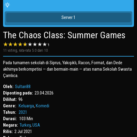
Server 1
The Chaos Class: Summer Games
11
voting, rata-rata
5.0
dari 10
Pada turnamen sekolah di Siprus, Yakışıklı, Racon, Format, dan Dede
akhirnya berkompetisi — dan bermain-main — atas nama Sekolah Swasta
Çamlıca.
Oleh:
Sultan88
Diposting pada:
23.04.2026
Dilihat:
96
Genre:
Keluarga
,
Komedi
Tahun:
2021
Durasi:
103 Min
Negara:
Turkey
,
USA
Rilis:
2 Jul 2021