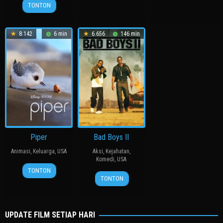
24
허
2013
찬
2014
崇
TONTON
Apr
명
史
2024
행
8.142
6 min
6.656
146 min
Piper
Bad Boys II
Animasi
,
Keluarga
,
USA
Aksi
,
Kejahatan
,
Komedi
,
USA
16
Alan
TONTON
18
Michael
Jun
Barillaro
TONTON
Jul
Bay
2016
2003
UPDATE FILM SETIAP HARI