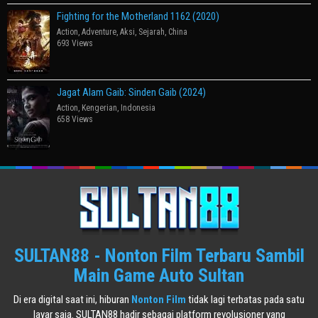
Fighting for the Motherland 1162 (2020)
Action
,
Adventure
,
Aksi
,
Sejarah
,
China
693 Views
Jagat Alam Gaib: Sinden Gaib (2024)
Action
,
Kengerian
,
Indonesia
658 Views
SULTAN88 - Nonton Film Terbaru Sambil
Main Game Auto Sultan
Di era digital saat ini, hiburan
Nonton Film
tidak lagi terbatas pada satu
layar saja. SULTAN88 hadir sebagai platform revolusioner yang