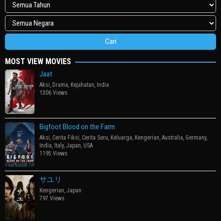
MOST VIEW MOVIES
Jaat
Aksi
,
Drama
,
Kejahatan
,
India
1306 Views
Bigfoot Blood on the Farm
Aksi
,
Cerita Fiksi
,
Cerita Seru
,
Keluarga
,
Kengerian
,
Australia
,
Germany
,
India
,
Italy
,
Japan
,
USA
1195 Views
サユリ
Kengerian
,
Japan
797 Views