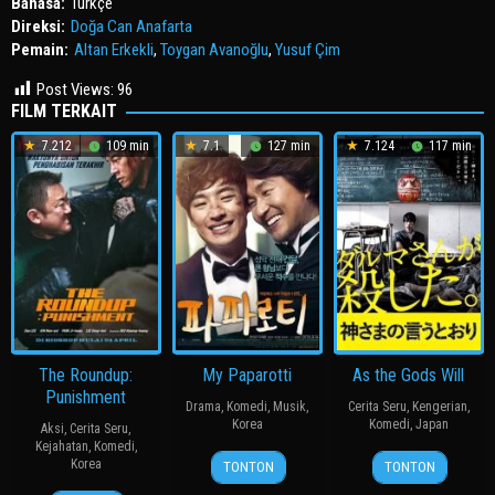
Bahasa:
Türkçe
Direksi:
Doğa Can Anafarta
Pemain:
Altan Erkekli
,
Toygan Avanoğlu
,
Yusuf Çim
Post Views:
96
FILM TERKAIT
7.212
109 min
7.1
127 min
7.124
117 min
The Roundup:
My Paparotti
As the Gods Will
Punishment
Drama
,
Komedi
,
Musik
,
Cerita Seru
,
Kengerian
,
Korea
Komedi
,
Japan
Aksi
,
Cerita Seru
,
Kejahatan
,
Komedi
,
14
윤
15
三
Korea
TONTON
TONTON
Mar
종
Nov
池