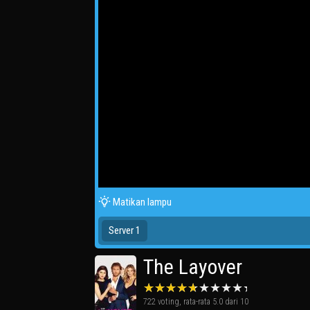
Matikan lampu
Server 1
The Layover
722
voting, rata-rata
5.0
dari 10