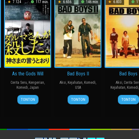
7.124
117 min
6.656
146 min
6.833
11
As the Gods Will
Bad Boys II
Bad Boys
Cerita Seru
,
Kengerian
,
Aksi
,
Kejahatan
,
Komedi
,
Aksi
,
Cerita Ser
Komedi
,
Japan
USA
Kejahatan
,
Komedi
15
三
18
Michael
7
Micha
TONTON
TONTON
TONTON
Nov
池
Jul
Bay
Apr
Bay
2014
崇
2003
1995
史