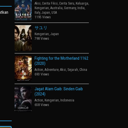
Aksi
,
Cerita Fiksi
,
Cerita Seru
,
Keluarga
,
Kengerian
,
Australia
,
Germany
,
India
,
atkan
Italy
,
Japan
,
USA
1195 Views
サユリ
Kengerian
,
Japan
798 Views
Fighting for the Motherland 1162
(2020)
Action
,
Adventure
,
Aksi
,
Sejarah
,
China
693 Views
Jagat Alam Gaib: Sinden Gaib
(2024)
Action
,
Kengerian
,
Indonesia
658 Views