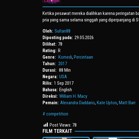
Ketika pesawat mereka dialihkan karena peringatan b
pria yang sama selama singgah yang diperpanjang di St
Oleh:
Sultan88
Diposting pada:
29.05.2026
Dilihat:
78
Rating:
R
Genre:
Komedi
,
Percintaan
Tahun:
2017
Durasi:
88 Min
Negara:
USA
Rilis:
1 Sep 2017
Bahasa:
English
Direksi:
William H. Macy
Pemain:
Alexandra Daddario
,
Kate Upton
,
Matt Barr
competition
Post Views:
78
FILM TERKAIT