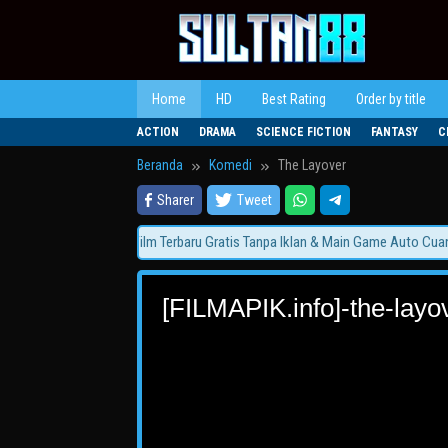
Loncat
ke
konten
Home
HD
Best Rating
Order by title
ACTION
DRAMA
SCIENCE FICTION
FANTASY
C
Beranda
Komedi
The Layover
Sharer
Tweet
N88 Hadir! Nonton Film Terbaru Gratis Tanpa Iklan & Main Game Auto Cuan!