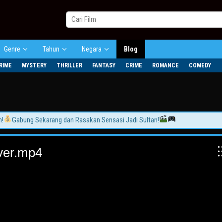
Genre
Tahun
Negara
Blog
RIME
MYSTERY
THRILLER
FANTASY
CRIME
ROMANCE
COMEDY
Gabung Sekarang dan Rasakan Sensasi Jadi Sultan!