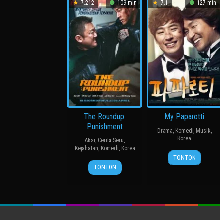
7.212
109 min
7.1
127 min
The Roundup:
My Paparotti
Punishment
Drama
,
Komedi
,
Musik
,
Korea
Aksi
,
Cerita Seru
,
Kejahatan
,
Komedi
,
Korea
14
윤
TONTON
24
허
Mar
종
TONTON
Apr
명
2013
찬
2024
행