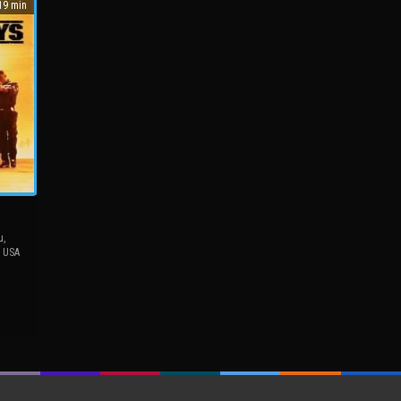
9 min
u
,
,
USA
el