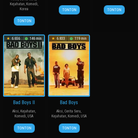
Kejahatan
,
Komedi
,
14
윤
15
三
Korea
TONTON
TONTON
Mar
종
Nov
池
24
허
2013
찬
2014
崇
TONTON
Apr
명
史
2024
행
6.656
146 min
6.833
119 min
Bad Boys II
Bad Boys
Aksi
,
Kejahatan
,
Aksi
,
Cerita Seru
,
Komedi
,
USA
Kejahatan
,
Komedi
,
USA
18
Michael
7
Michael
TONTON
TONTON
Jul
Bay
Apr
Bay