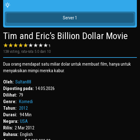
Server 1
Tim and Eric’s Billion Dollar Movie
138
voting, rata-rata
5.0
dari 10
Dua orang mendapat satu miliar dolar untuk membuat film, hanya untuk
menyaksikan mimpi mereka kabur.
Oleh:
Sultan88
Diposting pada:
14.05.2026
Dilihat:
79
Genre:
Komedi
Tahun:
2012
Durasi:
94 Min
Negara:
USA
Rilis:
2 Mar 2012
Bahasa:
English