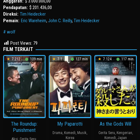
Anggaran:
$ 3.000.000,00
Pendapatan:
$ 201.436,00
Direksi:
Tim Heidecker
Pemain:
Eric Wareheim
,
John C. Reilly
,
Tim Heidecker
wolf
Post Views:
79
FILM TERKAIT
7.212
109 min
7.1
127 min
7.124
117 min
The Roundup:
My Paparotti
As the Gods Will
Punishment
Drama
,
Komedi
,
Musik
,
Cerita Seru
,
Kengerian
,
Korea
Komedi
,
Japan
Aksi
,
Cerita Seru
,