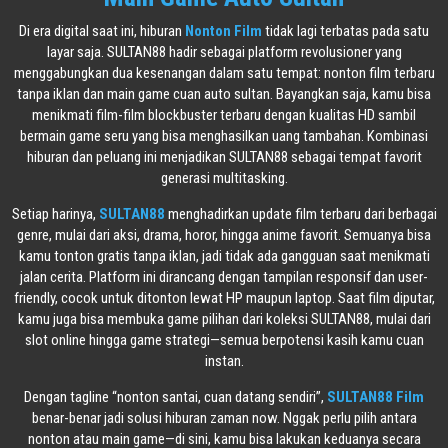
Di era digital saat ini, hiburan
Nonton Film
tidak lagi terbatas pada satu
layar saja. SULTAN88 hadir sebagai platform revolusioner yang
menggabungkan dua kesenangan dalam satu tempat: nonton film terbaru
tanpa iklan dan main game cuan auto sultan. Bayangkan saja, kamu bisa
menikmati film-film blockbuster terbaru dengan kualitas HD sambil
bermain game seru yang bisa menghasilkan uang tambahan. Kombinasi
hiburan dan peluang ini menjadikan SULTAN88 sebagai tempat favorit
generasi multitasking.
Setiap harinya,
SULTAN88
menghadirkan update film terbaru dari berbagai
genre, mulai dari aksi, drama, horor, hingga anime favorit. Semuanya bisa
kamu tonton gratis tanpa iklan, jadi tidak ada gangguan saat menikmati
jalan cerita. Platform ini dirancang dengan tampilan responsif dan user-
friendly, cocok untuk ditonton lewat HP maupun laptop. Saat film diputar,
kamu juga bisa membuka game pilihan dari koleksi SULTAN88, mulai dari
slot online hingga game strategi—semua berpotensi kasih kamu cuan
instan.
Dengan tagline “nonton santai, cuan datang sendiri”,
SULTAN88 Film
benar-benar jadi solusi hiburan zaman now. Nggak perlu pilih antara
nonton atau main game—di sini, kamu bisa lakukan keduanya secara