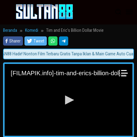
Loncat
ke
konten
Beranda
Komedi
Tim and Eric's Billion Dollar Movie
Sharer
Tweet
N88 Hadir! Nonton Film Terbaru Gratis Tanpa Iklan & Main Game Auto Cuan!