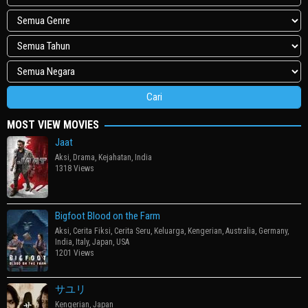
MOST VIEW MOVIES
Jaat
Aksi
,
Drama
,
Kejahatan
,
India
1318 Views
Bigfoot Blood on the Farm
Aksi
,
Cerita Fiksi
,
Cerita Seru
,
Keluarga
,
Kengerian
,
Australia
,
Germany
,
India
,
Italy
,
Japan
,
USA
1201 Views
サユリ
Kengerian
,
Japan