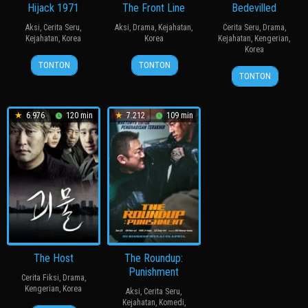
Hijack 1971
The Front Line
Bedevilled
Aksi
,
Cerita Seru
,
Aksi
,
Drama
,
Kejahatan
,
Cerita Seru
,
Drama
,
Kejahatan
,
Korea
Korea
Kejahatan
,
Kengerian
,
Korea
21
Kim
20
장
TONTON
TONTON
19
장
Jun
Sung-
Jul
훈
TONTON
Aug
철
2024
han
2011
2010
수
6.976
120 min
7.212
109 min
The Host
The Roundup:
Punishment
Cerita Fiksi
,
Drama
,
Kengerian
,
Korea
Aksi
,
Cerita Seru
,
Kejahatan
,
Komedi
,