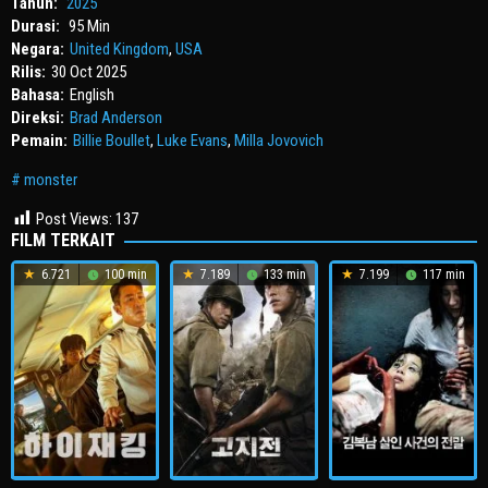
Tahun:
2025
Durasi:
95 Min
Negara:
United Kingdom
,
USA
Rilis:
30 Oct 2025
Bahasa:
English
Direksi:
Brad Anderson
Pemain:
Billie Boullet
,
Luke Evans
,
Milla Jovovich
monster
Post Views:
137
FILM TERKAIT
6.721
100 min
7.189
133 min
7.199
117 min