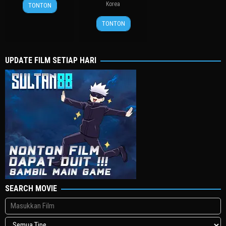
27
봉
Korea
TONTON
Jul
준
24
허
2006
호
TONTON
Apr
명
2024
행
UPDATE FILM SETIAP HARI
SEARCH MOVIE