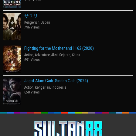
サユリ
Kengerian
,
Japan
796 Views
Fighting for the Motherland 1162 (2020)
Action
,
Adventure
,
Aksi
,
Sejarah
,
China
691 Views
Jagat Alam Gaib: Sinden Gaib (2024)
Action
,
Kengerian
,
Indonesia
658 Views