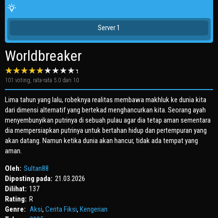
Server 1
Worldbreaker
101
voting, rata-rata
5.0
dari 10
Lima tahun yang lalu, robeknya realitas membawa makhluk ke dunia kita
dari dimensi alternatif yang bertekad menghancurkan kita. Seorang ayah
menyembunyikan putrinya di sebuah pulau agar dia tetap aman sementara
dia mempersiapkan putrinya untuk bertahan hidup dan pertempuran yang
akan datang. Namun ketika dunia akan hancur, tidak ada tempat yang
aman.
Oleh:
Sultan88
Diposting pada:
21.03.2026
Dilihat:
137
Rating:
R
Genre:
Aksi
,
Cerita Fiksi
,
Kengerian