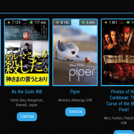
7.124
117 min
8.142
6 min
7.831
14
As the Gods Will
Piper
Pirates of t
Caribbean: T
Cerita Seru
,
Kengerian
,
Animasi
,
Keluarga
,
USA
Curse of the B
Komedi
,
Japan
Pearl
16
Alan
TONTON
15
三
Jun
Barillaro
TONTON
Aksi
,
Fantasi
,
Petua
Nov
池
2016
USA
2014
崇
9
Gore
史