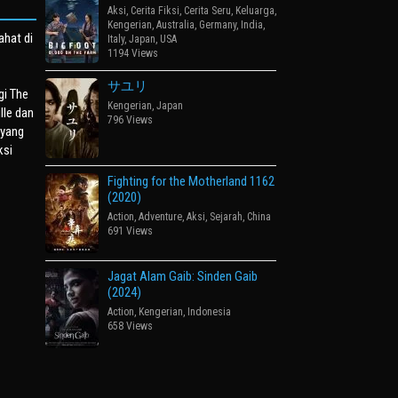
Aksi
,
Cerita Fiksi
,
Cerita Seru
,
Keluarga
,
Kengerian
,
Australia
,
Germany
,
India
,
ahat di
Italy
,
Japan
,
USA
1194 Views
サユリ
gi The
Kengerian
,
Japan
lle dan
796 Views
 yang
ksi
Fighting for the Motherland 1162
(2020)
Action
,
Adventure
,
Aksi
,
Sejarah
,
China
691 Views
Jagat Alam Gaib: Sinden Gaib
(2024)
Action
,
Kengerian
,
Indonesia
658 Views