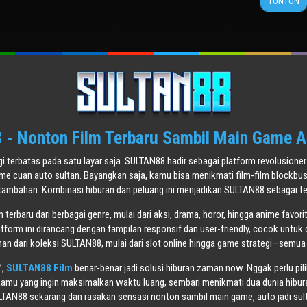
TONTON
Jul
Verbi
2003
- Nonton Film Terbaru Sambil Main Game A
agi terbatas pada satu layar saja. SULTAN88 hadir sebagai platform revolusi
ame cuan auto sultan. Bayangkan saja, kamu bisa menikmati film-film blockbu
tambahan. Kombinasi hiburan dan peluang ini menjadikan SULTAN88 sebagai tem
terbaru dari berbagai genre, mulai dari aksi, drama, horor, hingga anime favori
atform ini dirancang dengan tampilan responsif dan user-friendly, cocok untuk 
n dari koleksi SULTAN88, mulai dari slot online hingga game strategi—semua
”,
SULTAN88 Film
benar-benar jadi solusi hiburan zaman now. Nggak perlu pil
mu yang ingin maksimalkan waktu luang, sembari menikmati dua dunia hiburan
TAN88 sekarang dan rasakan sensasi nonton sambil main game, auto jadi sul