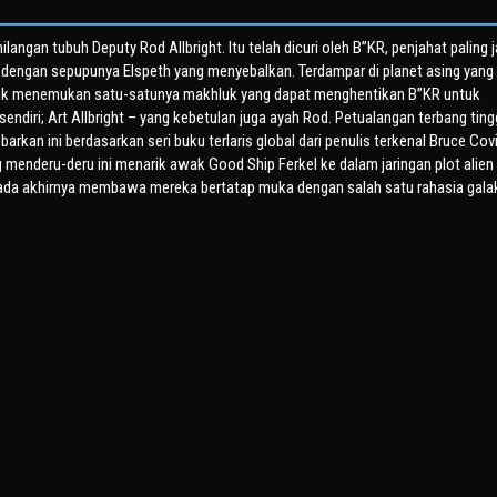
ilangan tubuh Deputy Rod Allbright. Itu telah dicuri oleh B”KR, penjahat paling j
h dengan sepupunya Elspeth yang menyebalkan. Terdampar di planet asing yang
ntuk menemukan satu-satunya makhluk yang dapat menghentikan B”KR untuk
endiri; Art Allbright – yang kebetulan juga ayah Rod. Petualangan terbang ting
rkan ini berdasarkan seri buku terlaris global dari penulis terkenal Bruce Covi
 menderu-deru ini menarik awak Good Ship Ferkel ke dalam jaringan plot alien
ada akhirnya membawa mereka bertatap muka dengan salah satu rahasia gala