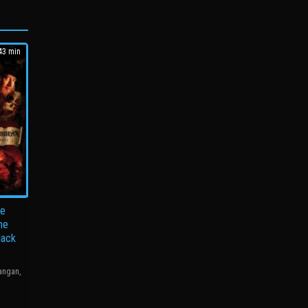
3 min
he
he
lack
langan
,