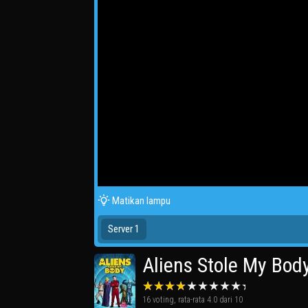
Matikan lampu
Server 1
Aliens Stole My Bod
16
voting, rata-rata
4.0
dari 10