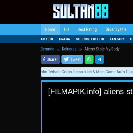
Loncat
ke
konten
Home
HD
Best Rating
Order by title
ACTION
DRAMA
SCIENCE FICTION
FANTASY
C
Beranda
Keluarga
Aliens Stole My Body
Sharer
Tweet
N88 Hadir! Nonton Film Terbaru Gratis Tanpa Iklan & Main Game Auto Cuan!