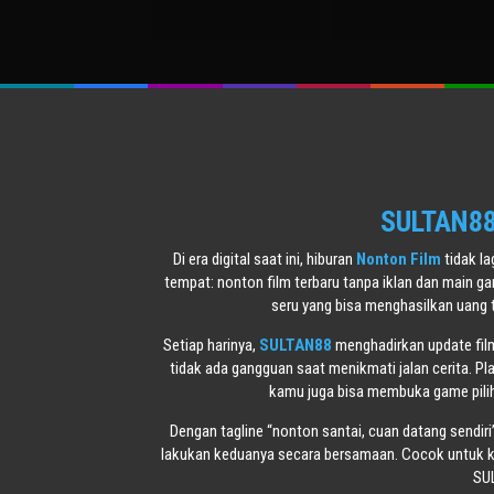
SULTAN88 
Di era digital saat ini, hiburan
Nonton Film
tidak l
tempat: nonton film terbaru tanpa iklan dan main g
seru yang bisa menghasilkan uang 
Setiap harinya,
SULTAN88
menghadirkan update film 
tidak ada gangguan saat menikmati jalan cerita. Pl
kamu juga bisa membuka game piliha
Dengan tagline “nonton santai, cuan datang sendiri
lakukan keduanya secara bersamaan. Cocok untuk ka
SUL