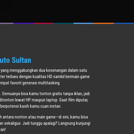
nski
uto Sultan
oner yang menggabungkan dua kesenangan dalam satu
ster terbaru dengan kualitas HD sambil bermain game
pat favorit generasi multitasking.
t. Semuanya bisa kamu tonton gratis tanpa iklan, jadi
ditonton lewat HP maupun laptop. Saat film diputar,
 berpotensi kasih kamu cuan instan.
ih antara nonton atau main game—di sini, kamu bisa
 sekaligus. Jadi tunggu apalagi? Langsung kunjungi
tan!