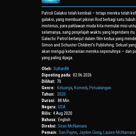
Patroli Galaksi telah kembali – tetapi mereka telah keh
galaksi, yang membuat pikiran Rod berbagi satu tubu
misterius, para pahlawan muda kita memulai misi u
selamanya, sang penjelajah waktu yang legendaris itu s
Galactic Patrol berlanjut dalam film kedua yang mendeba
Simon and Schuster Children”s Publishing. Sekuel yang
akan menguji keberanian mereka sepenuhnya — dan p
yang paling dijaga.
Oleh:
Sultan88
Diposting pada:
02.06.2026
Dilihat:
70
Genre:
Keluarga
,
Komedi
,
Petualangan
Tahun:
2020
Durasi:
88 Min
Negara:
USA
Rilis:
4 Aug 2020
Bahasa:
English
Direksi:
Sean McNamara
Pemain:
Dan Payne
,
Jayden Greig
,
Lauren McNamara