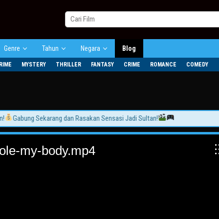
Genre
Tahun
Negara
Blog
RIME
MYSTERY
THRILLER
FANTASY
CRIME
ROMANCE
COMEDY
Gabung Sekarang dan Rasakan Sensasi Jadi Sultan!