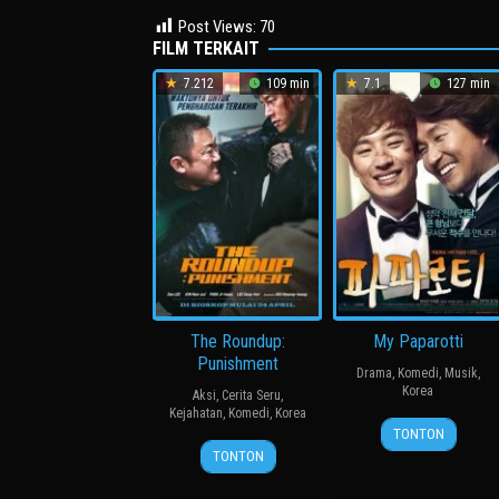
Post Views:
70
FILM TERKAIT
7.212
109 min
7.1
127 min
The Roundup:
My Paparotti
Punishment
Drama
,
Komedi
,
Musik
,
Korea
Aksi
,
Cerita Seru
,
Kejahatan
,
Komedi
,
Korea
14
윤
TONTON
24
허
Mar
종
TONTON
Apr
명
2013
찬
2024
행