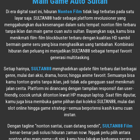
Main Game Auto Sultan
Di era digital saat ini, hiburan
Nonton Film
tidak lagi terbatas pada satu
layar saja. SULTAN88 hadir sebagai platform revolusioner yang
menggabungkan dua kesenangan dalam satu tempat: nonton film terbaru
tanpa iklan dan main game cuan auto sultan. Bayangkan saja, kamu bisa
menikmati film-film blockbuster terbaru dengan kualitas HD sambil
bermain game seru yang bisa menghasilkan uang tambahan. Kombinasi
hiburan dan peluang ini menjadikan SULTAN88 sebagai tempat favorit
generasi multitasking.
Setiap harinya,
SULTAN88
menghadirkan update film terbaru dari berbagai
genre, mulai dari aksi, drama, horor, hingga anime favorit. Semuanya bisa
kamu tonton gratis tanpa iklan, jadi tidak ada gangguan saat menikmati
jalan cerita. Platform ini dirancang dengan tampilan responsif dan user-
friendly, cocok untuk ditonton lewat HP maupun laptop. Saat film diputar,
kamu juga bisa membuka game pilihan dari koleksi SULTAN88, mulai dari
slot online hingga game strategi—semua berpotensi kasih kamu cuan
instan.
Dengan tagline “nonton santai, cuan datang sendiri”,
SULTAN88 Film
benar-benar jadi solusi hiburan zaman now. Nggak perlu pilih antara
nonton atau main game—di sini, kamu bisa lakukan keduanya secara