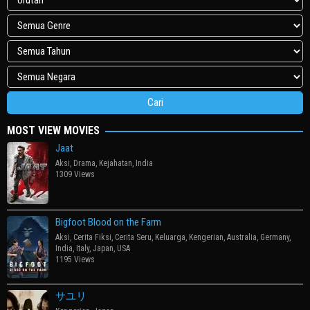
MOST VIEW MOVIES
Jaat
Aksi
,
Drama
,
Kejahatan
,
India
1309 Views
Bigfoot Blood on the Farm
Aksi
,
Cerita Fiksi
,
Cerita Seru
,
Keluarga
,
Kengerian
,
Australia
,
Germany
,
India
,
Italy
,
Japan
,
USA
1195 Views
サユリ