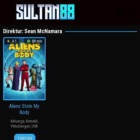
Loncat
ke
konten
Direktur:
Sean McNamara
4.1
88 min
Aliens Stole My
Body
Keluarga
,
Komedi
,
Petualangan
,
USA
4
Sean
TONTON